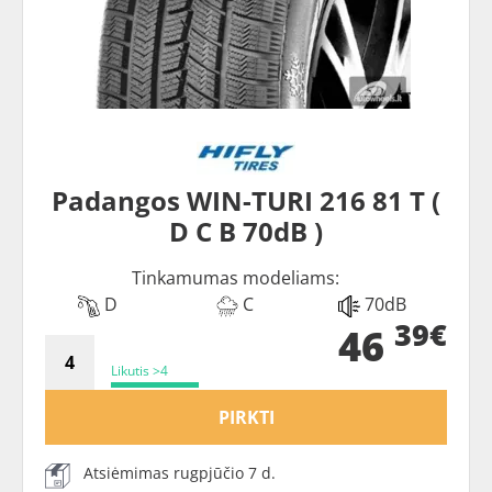
Padangos WIN-TURI 216 81 T (
D C B 70dB )
Tinkamumas modeliams:
D
C
70dB
39€
46
Likutis >4
PIRKTI
Atsiėmimas rugpjūčio 7 d.