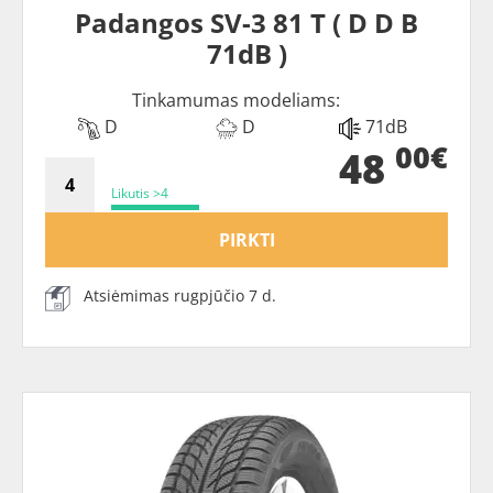
Padangos SV-3 81 T ( D D B
71dB )
Tinkamumas modeliams:
D
D
71dB
00€
48
Likutis >4
PIRKTI
Atsiėmimas rugpjūčio 7 d.