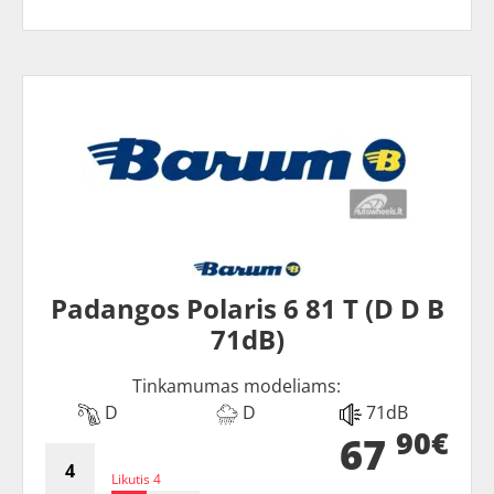
Padangos Polaris 6 81 T (D D B
71dB)
Tinkamumas modeliams:
D
D
71dB
90€
67
Likutis 4