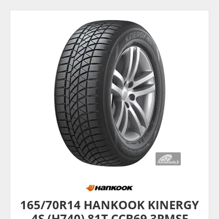
165/70R14 HANKOOK KINERGY
4S (H740) 81T CCB69 3PMSF