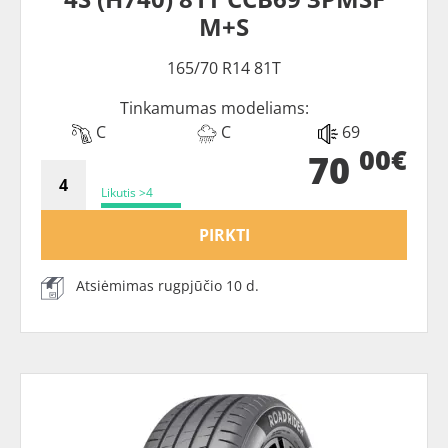
M+S
165/70 R14 81T
Tinkamumas modeliams:
C
C
69
00€
70
Likutis >4
PIRKTI
Atsiėmimas rugpjūčio 10 d.