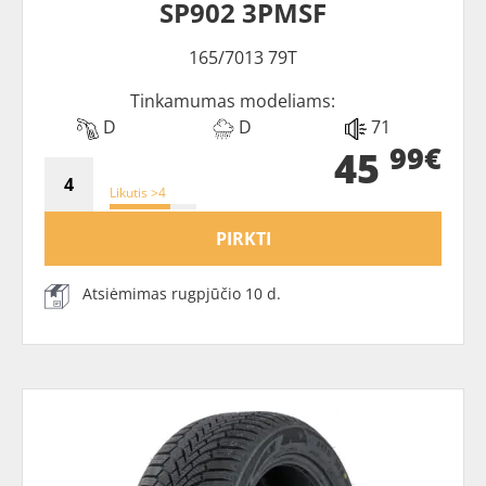
SP902 3PMSF
165/7013 79T
Tinkamumas modeliams:
D
D
71
99€
45
Likutis >4
PIRKTI
Atsiėmimas rugpjūčio 10 d.