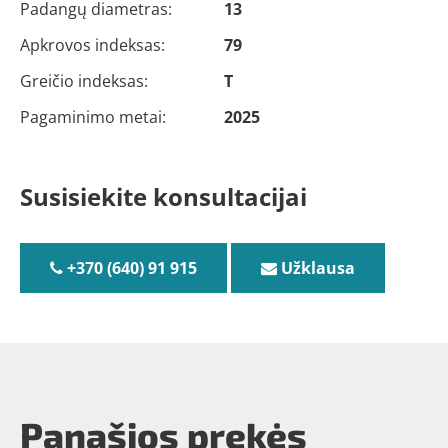
Padangų diametras:
13
Apkrovos indeksas:
79
Greičio indeksas:
T
Pagaminimo metai:
2025
Susisiekite konsultacijai
+370 (640) 91 915
Užklausa
Panašios prekės