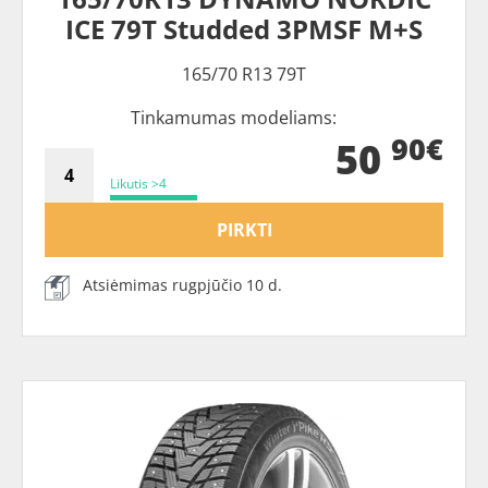
ICE 79T Studded 3PMSF M+S
165/70 R13 79T
Tinkamumas modeliams:
90€
50
Likutis >4
PIRKTI
Atsiėmimas rugpjūčio 10 d.