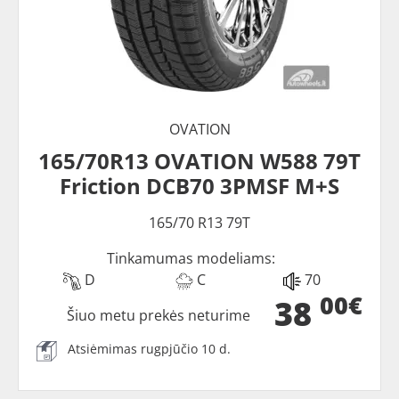
OVATION
165/70R13 OVATION W588 79T
Friction DCB70 3PMSF M+S
165/70 R13 79T
Tinkamumas modeliams:
D
C
70
00€
38
Šiuo metu prekės neturime
Atsiėmimas rugpjūčio 10 d.