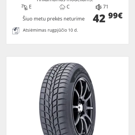
E
C
71
99€
42
Šiuo metu prekės neturime
Atsiėmimas rugpjūčio 10 d.