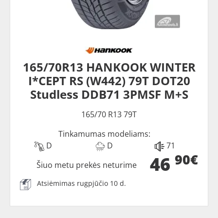
165/70R13 HANKOOK WINTER
I*CEPT RS (W442) 79T DOT20
Studless DDB71 3PMSF M+S
165/70 R13 79T
Tinkamumas modeliams:
D
D
71
90€
46
Šiuo metu prekės neturime
Atsiėmimas rugpjūčio 10 d.