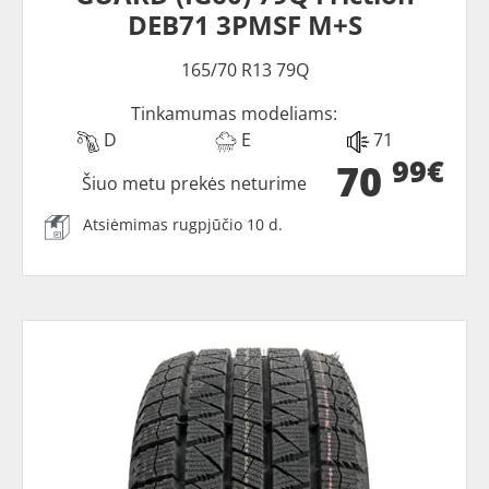
DEB71 3PMSF M+S
165/70 R13 79Q
Tinkamumas modeliams:
D
E
71
99€
70
Šiuo metu prekės neturime
Atsiėmimas rugpjūčio 10 d.