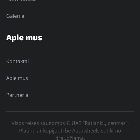
Galerija
Apie mus
Kontaktai
Apie mus
Partneriai
Visos teisės saugomos © UAB "Ratlankių centras".
Platinti ar kopijuoti be Autowheels sutikimo
draudžiama.