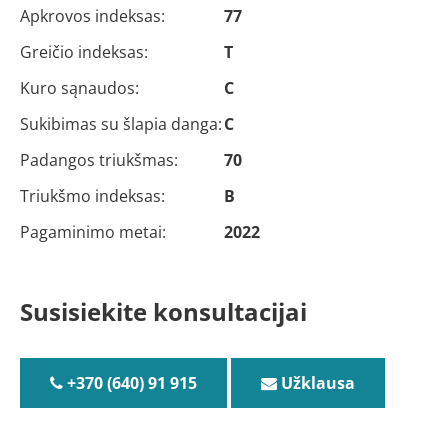
Apkrovos indeksas:
77
Greičio indeksas:
T
Kuro sąnaudos:
C
Sukibimas su šlapia danga:
C
Padangos triukšmas:
70
Triukšmo indeksas:
B
Pagaminimo metai:
2022
Susisiekite konsultacijai
+370 (640) 91 915
Užklausa