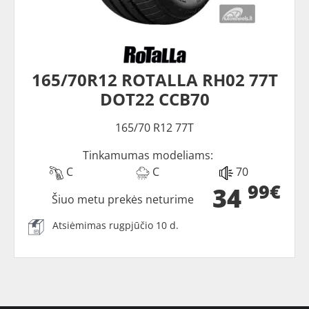
165/70R12 ROTALLA RH02 77T
DOT22 CCB70
165/70 R12 77T
Tinkamumas modeliams:
C
C
70
99€
34
Šiuo metu prekės neturime
Atsiėmimas rugpjūčio 10 d.