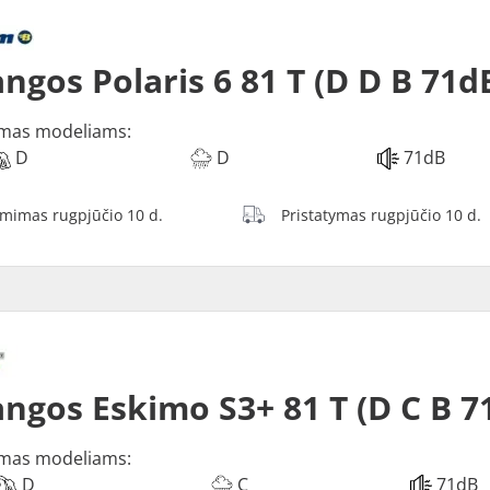
ngos Polaris 6 81 T (D D B 71d
mas modeliams:
D
D
71dB
ėmimas rugpjūčio 10 d.
Pristatymas rugpjūčio 10 d.
ngos Eskimo S3+ 81 T (D C B 7
mas modeliams:
D
C
71dB