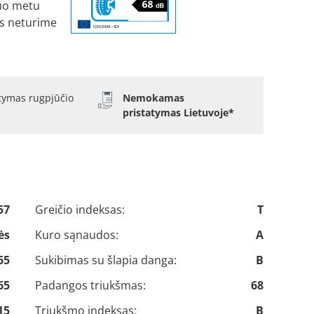
uo metu
s neturime
atymas rugpjūčio
Nemokamas
pristatymas Lietuvoje*
57
Greičio indeksas:
T
ės
Kuro sąnaudos:
A
65
Sukibimas su šlapia danga:
B
65
Padangos triukšmas:
68
15
Triukšmo indeksas:
B