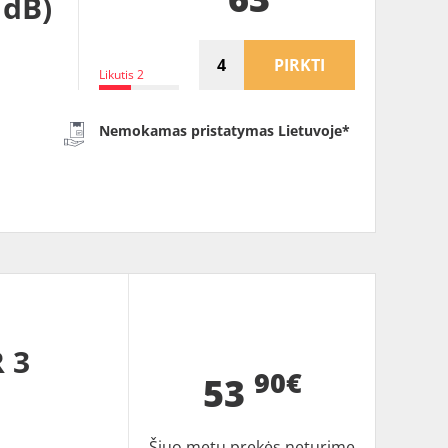
1dB)
PIRKTI
Likutis 2
Nemokamas pristatymas Lietuvoje*
 3
90€
53
Šiuo metu prekės neturime