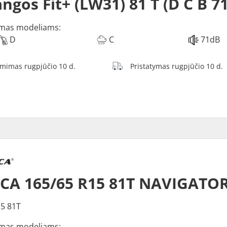
ngos Fit+ (LW31) 81 T (D C B 7
mas modeliams:
D
C
71dB
ėmimas rugpjūčio 10 d.
Pristatymas rugpjūčio 10 d.
CA 165/65 R15 81T NAVIGATOR
5 81T
mas modeliams: