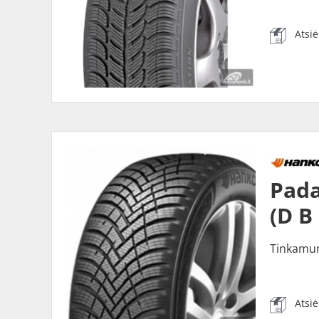
Atsi
Pada
(D B
Tinkamu
Atsi