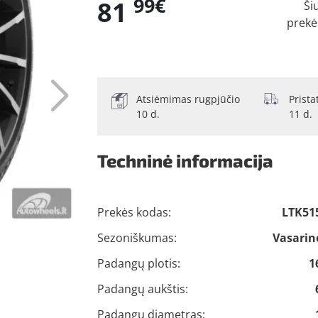
99€
81
Ši
prekė
Atsiėmimas rugpjūčio
Prist
10 d.
11 d.
Techninė informacija
Prekės kodas:
LTK51
Sezoniškumas:
Vasarin
Padangų plotis:
1
Padangų aukštis:
Padangų diametras: