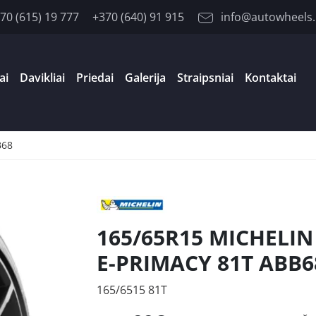
70 (615) 19 777
+370 (640) 91 915
info@autowheels.
ai
Davikliai
Priedai
Galerija
Straipsniai
Kontaktai
B68
165/65R15 MICHELIN
E-PRIMACY 81T ABB6
165/6515 81T