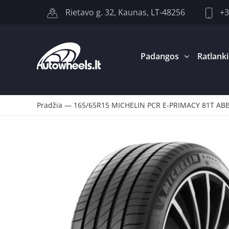
+3
Rietavo g. 32, Kaunas, LT-48256
Padangos
Ratlanki
Pradžia
—
165/65R15 MICHELIN PCR E-PRIMACY 81T AB