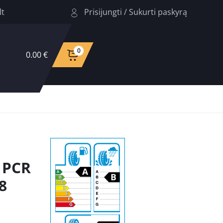
Prisijungti
/
Sukurti paskyrą
lt
0
0.00 €
 PCR
8