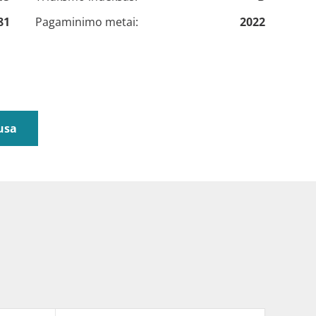
81
Pagaminimo metai:
2022
usa