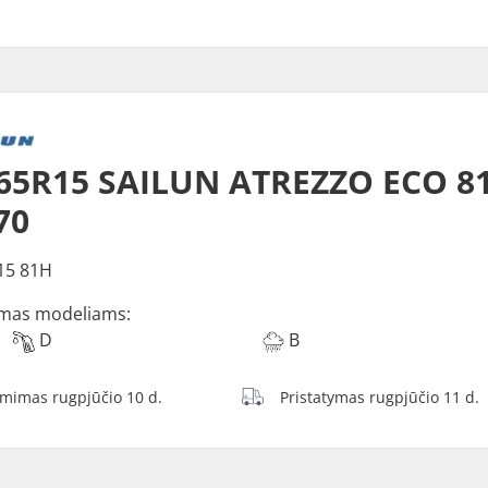
65R15 SAILUN ATREZZO ECO 8
70
15 81H
mas modeliams:
D
B
ėmimas rugpjūčio 10 d.
Pristatymas rugpjūčio 11 d.