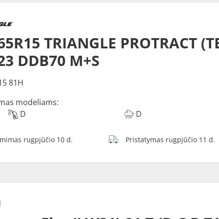
65R15 TRIANGLE PROTRACT (TE
23 DDB70 M+S
15 81H
mas modeliams:
D
D
ėmimas rugpjūčio 10 d.
Pristatymas rugpjūčio 11 d.
N