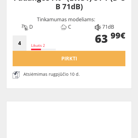
B 71dB)
Tinkamumas modeliams:
D
C
71dB
99€
63
Likutis 2
PIRKTI
Atsiėmimas rugpjūčio 10 d.