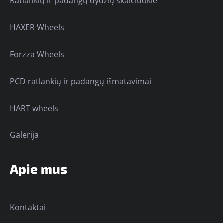
Ratlankių ir padangų dydžių skaičiuoklė
HAXER Wheels
Forzza Wheels
PCD ratlankių ir padangų išmatavimai
HART wheels
Galerija
Apie mus
Kontaktai