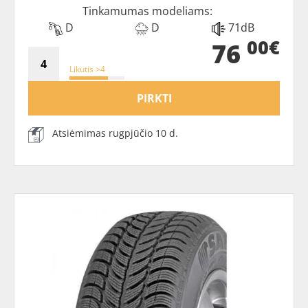
Tinkamumas modeliams:
D
D
71dB
00€
76
Likutis >4
PIRKTI
Atsiėmimas rugpjūčio 10 d.