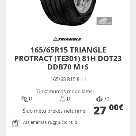
165/65R15 TRIANGLE
PROTRACT (TE301) 81H DOT23
DDB70 M+S
165/65 R15 81H
Tinkamumas modeliams:
D
D
70
00€
27
Šiuo metu prekės neturime
Atsiėmimas rugpjūčio 10 d.