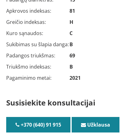
Apkrovos indeksas:
81
Greičio indeksas:
H
Kuro sąnaudos:
C
Sukibimas su šlapia danga:
B
Padangos triukšmas:
69
Triukšmo indeksas:
B
Pagaminimo metai:
2021
Susisiekite konsultacijai
+370 (640) 91 915
Užklausa