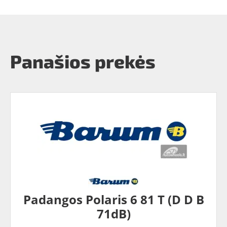
Panašios prekės
Padangos Polaris 6 81 T (D D B
71dB)