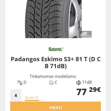
Padangos Eskimo S3+ 81 T (D C
B 71dB)
Tinkamumas modeliams:
D
C
71dB
29€
77
Likutis >4
PIRKTI