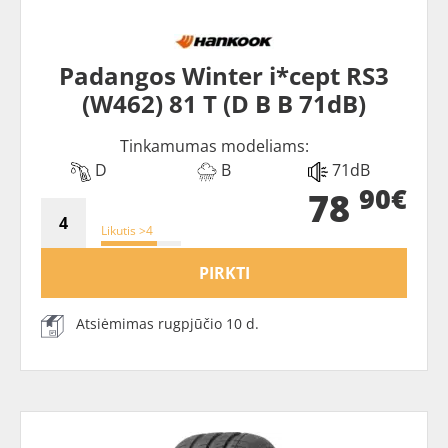
Padangos Winter i*cept RS3
(W462) 81 T (D B B 71dB)
Tinkamumas modeliams:
D
B
71dB
90€
78
Likutis >4
PIRKTI
Atsiėmimas rugpjūčio 10 d.