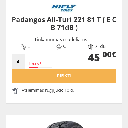
Padangos All-Turi 221 81 T ( E C
B 71dB )
Tinkamumas modeliams:
E
C
71dB
00€
45
Likutis 3
PIRKTI
Atsiėmimas rugpjūčio 10 d.