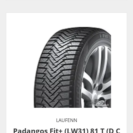
LAUFENN
Padangos Fit+ (LW31) 81 T (D C