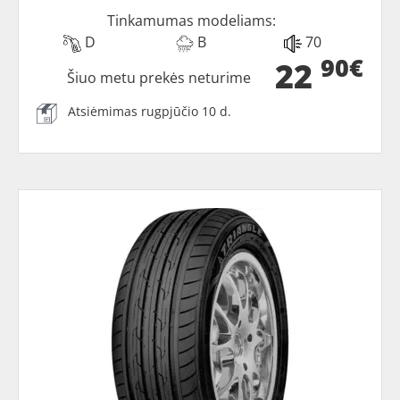
Tinkamumas modeliams:
D
B
70
90€
22
Šiuo metu prekės neturime
Atsiėmimas rugpjūčio 10 d.