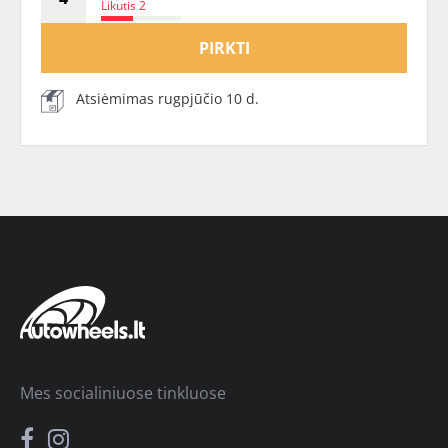
Likutis 2
PIRKTI
Atsiėmimas rugpjūčio 10 d.
Mes socialiniuose tinkluose