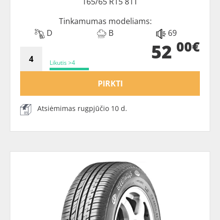
165/65 R15 81T
Tinkamumas modeliams:
D
B
69
00€
52
Likutis >4
PIRKTI
Atsiėmimas rugpjūčio 10 d.