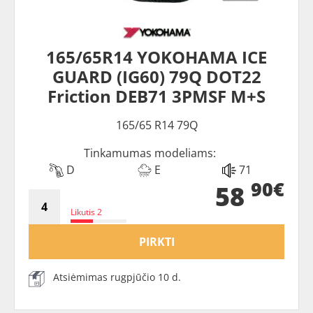
165/65R14 YOKOHAMA ICE
GUARD (IG60) 79Q DOT22
Friction DEB71 3PMSF M+S
165/65 R14 79Q
Tinkamumas modeliams:
D
E
71
90€
58
Likutis 2
PIRKTI
Atsiėmimas rugpjūčio 10 d.