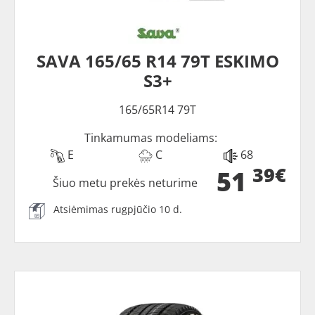
SAVA 165/65 R14 79T ESKIMO
S3+
165/65R14 79T
Tinkamumas modeliams:
E
C
68
39€
51
Šiuo metu prekės neturime
Atsiėmimas rugpjūčio 10 d.