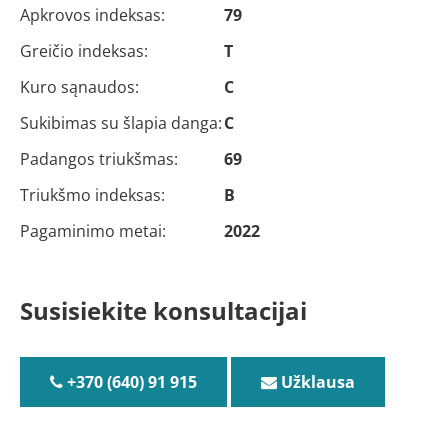
Apkrovos indeksas:
79
Greičio indeksas:
T
Kuro sąnaudos:
C
Sukibimas su šlapia danga:
C
Padangos triukšmas:
69
Triukšmo indeksas:
B
Pagaminimo metai:
2022
Susisiekite konsultacijai
+370 (640) 91 915
Užklausa