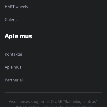
HART wheels
Galerija
Apie mus
Kontaktai
Apie mus
Partneriai
Visos teisės saugomos © UAB "Ratlankių centras".