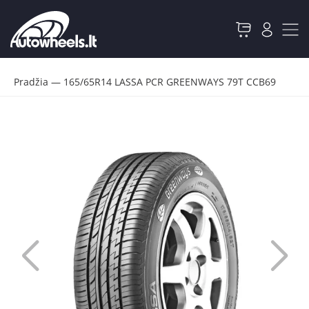
Pradžia
—
165/65R14 LASSA PCR GREENWAYS 79T CCB69