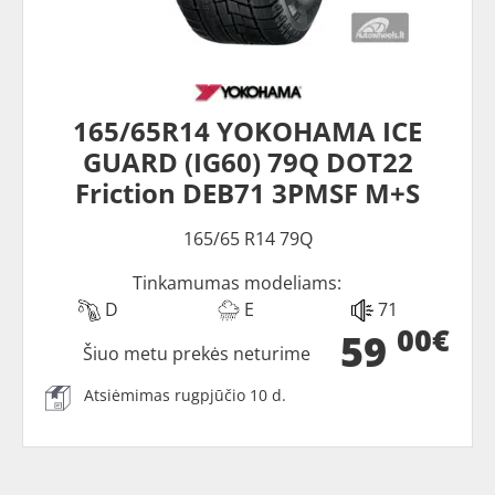
165/65R14 YOKOHAMA ICE
GUARD (IG60) 79Q DOT22
Friction DEB71 3PMSF M+S
165/65 R14 79Q
Tinkamumas modeliams:
D
E
71
00€
59
Šiuo metu prekės neturime
Atsiėmimas rugpjūčio 10 d.