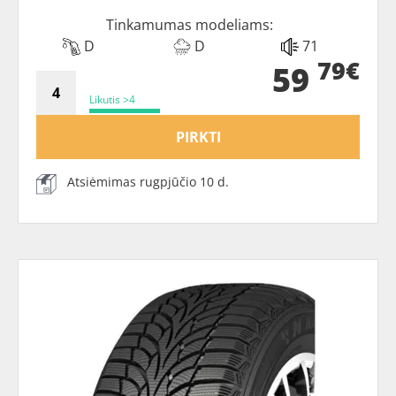
Tinkamumas modeliams:
D
D
71
79€
59
Likutis >4
PIRKTI
Atsiėmimas rugpjūčio 10 d.