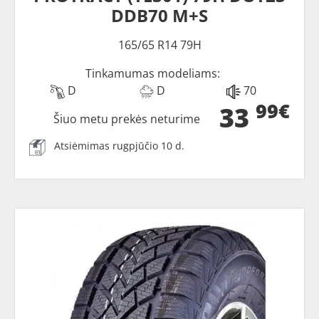
DDB70 M+S
165/65 R14 79H
Tinkamumas modeliams:
D
D
70
99€
33
Šiuo metu prekės neturime
Atsiėmimas rugpjūčio 10 d.