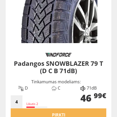
Padangos SNOWBLAZER 79 T
(D C B 71dB)
Tinkamumas modeliams:
D
C
71dB
99€
46
Likutis 2
PIRKTI