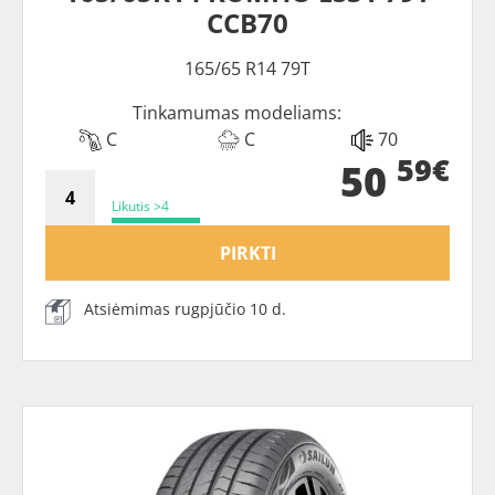
CCB70
165/65 R14 79T
Tinkamumas modeliams:
C
C
70
59€
50
Likutis >4
PIRKTI
Atsiėmimas rugpjūčio 10 d.