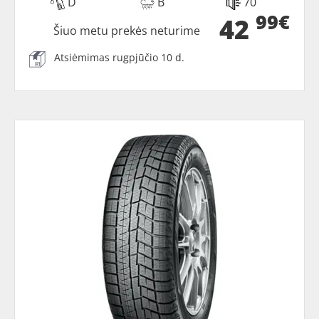
D
B
70
99€
42
Šiuo metu prekės neturime
Atsiėmimas rugpjūčio 10 d.