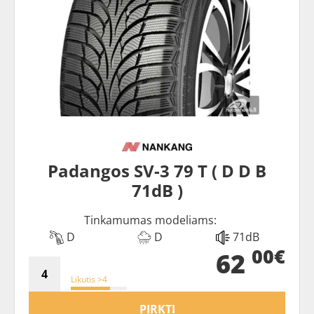
Padangos SV-3 79 T ( D D B
71dB )
Tinkamumas modeliams:
D
D
71dB
00€
62
Likutis >4
PIRKTI