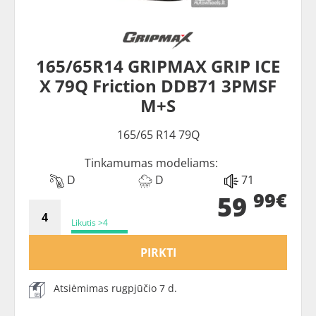
165/65R14 GRIPMAX GRIP ICE
X 79Q Friction DDB71 3PMSF
M+S
165/65 R14 79Q
Tinkamumas modeliams:
D
D
71
99€
59
Likutis >4
PIRKTI
Atsiėmimas rugpjūčio 7 d.