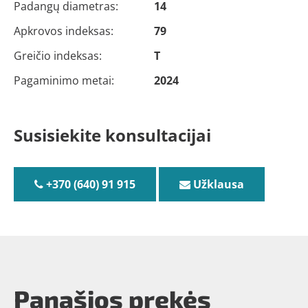
Padangų diametras:
14
Apkrovos indeksas:
79
Greičio indeksas:
T
Pagaminimo metai:
2024
Susisiekite konsultacijai
+370 (640) 91 915
Užklausa
Panašios prekės