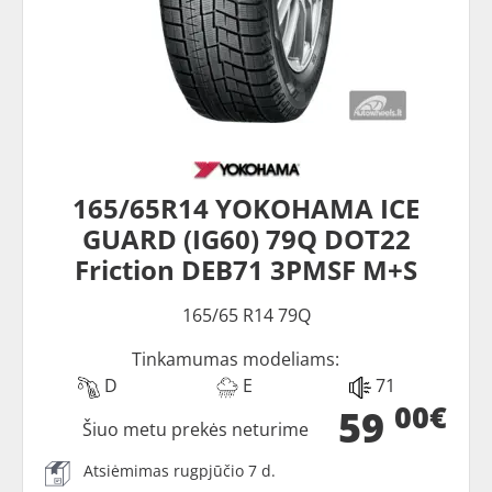
165/65R14 YOKOHAMA ICE
GUARD (IG60) 79Q DOT22
Friction DEB71 3PMSF M+S
165/65 R14 79Q
Tinkamumas modeliams:
D
E
71
00€
59
Šiuo metu prekės neturime
Atsiėmimas rugpjūčio 7 d.