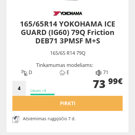
165/65R14 YOKOHAMA ICE
GUARD (IG60) 79Q Friction
DEB71 3PMSF M+S
165/65 R14 79Q
Tinkamumas modeliams:
D
E
71
99€
73
Likutis >4
PIRKTI
Atsiėmimas rugpjūčio 7 d.