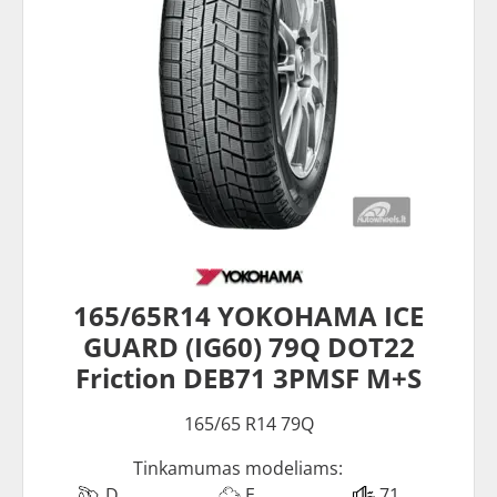
165/65R14 YOKOHAMA ICE
GUARD (IG60) 79Q DOT22
Friction DEB71 3PMSF M+S
165/65 R14 79Q
Tinkamumas modeliams:
D
E
71