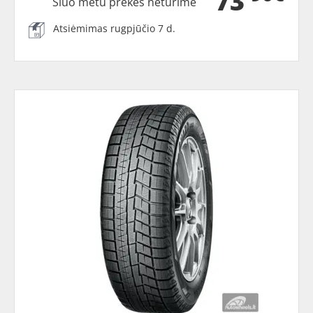
73
Šiuo metu prekės neturime
Atsiėmimas rugpjūčio 7 d.