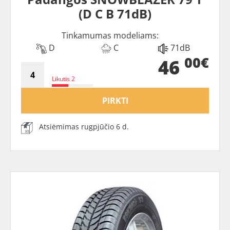
(D C B 71dB)
Tinkamumas modeliams:
D
C
71dB
00€
46
Likutis 2
PIRKTI
Atsiėmimas rugpjūčio 6 d.