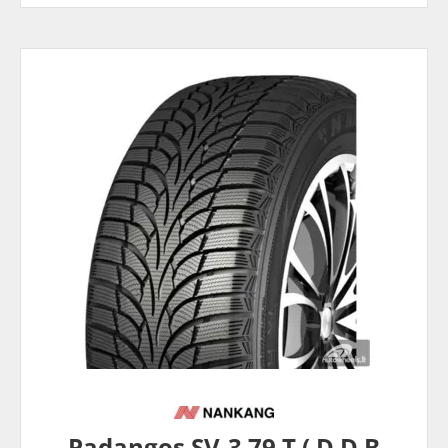
Padangos SV-3 79 T ( D D B