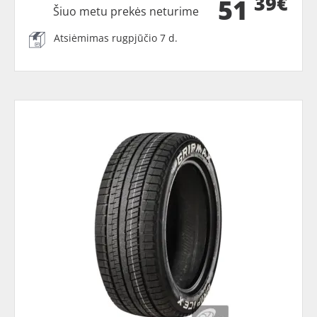
39€
51
Šiuo metu prekės neturime
Atsiėmimas rugpjūčio 7 d.