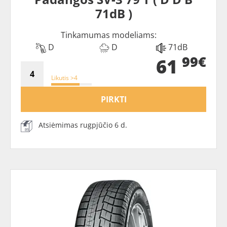
71dB )
Tinkamumas modeliams:
D
D
71dB
99€
61
Likutis >4
PIRKTI
Atsiėmimas rugpjūčio 6 d.