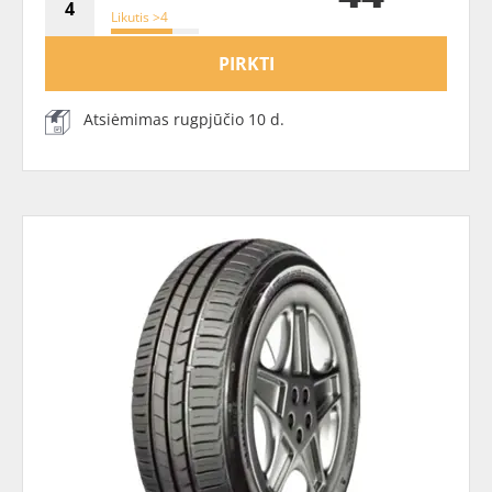
Likutis >4
PIRKTI
Atsiėmimas rugpjūčio 10 d.