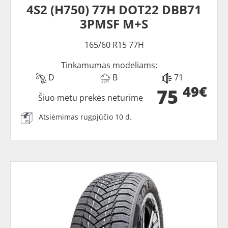
4S2 (H750) 77H DOT22 DBB71
3PMSF M+S
165/60 R15 77H
Tinkamumas modeliams:
D
B
71
49€
75
Šiuo metu prekės neturime
Atsiėmimas rugpjūčio 10 d.