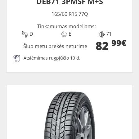
DEB71 3PMSF M+S
165/60 R15 77Q
Tinkamumas modeliams:
D
E
71
99€
82
Šiuo metu prekės neturime
Atsiėmimas rugpjūčio 10 d.