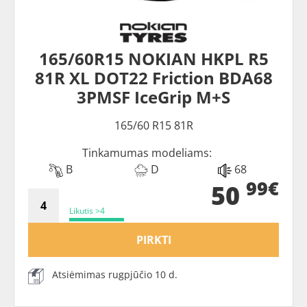
165/60R15 NOKIAN HKPL R5
81R XL DOT22 Friction BDA68
3PMSF IceGrip M+S
165/60 R15 81R
Tinkamumas modeliams:
B
D
68
99€
50
Likutis >4
PIRKTI
Atsiėmimas rugpjūčio 10 d.