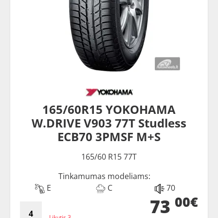
165/60R15 YOKOHAMA
W.DRIVE V903 77T Studless
ECB70 3PMSF M+S
165/60 R15 77T
Tinkamumas modeliams:
E
C
70
00€
73
Likutis 3