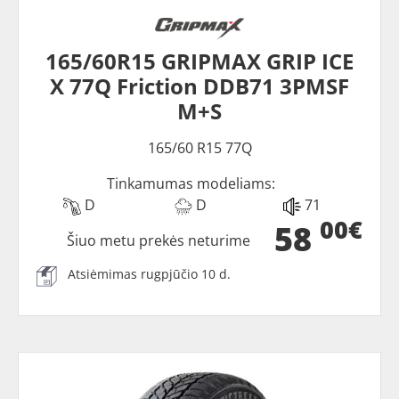
165/60R15 GRIPMAX GRIP ICE
X 77Q Friction DDB71 3PMSF
M+S
165/60 R15 77Q
Tinkamumas modeliams:
D
D
71
00€
58
Šiuo metu prekės neturime
Atsiėmimas rugpjūčio 10 d.