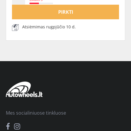
PIRKTI
Atsiėmimas rugpjūčio 10 d.
Mes socialiniuose tinkluose