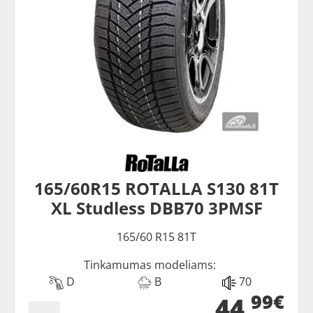
165/60R15 ROTALLA S130 81T
XL Studless DBB70 3PMSF
165/60 R15 81T
Tinkamumas modeliams:
D
B
70
99€
44