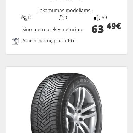
Tinkamumas modeliams:
D
C
69
49€
63
Šiuo metu prekės neturime
Atsiėmimas rugpjūčio 10 d.