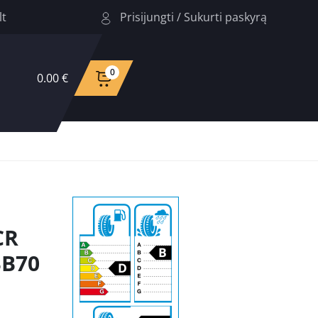
Prisijungti
/
Sukurti paskyrą
lt
0
0.00 €
CR
BB70