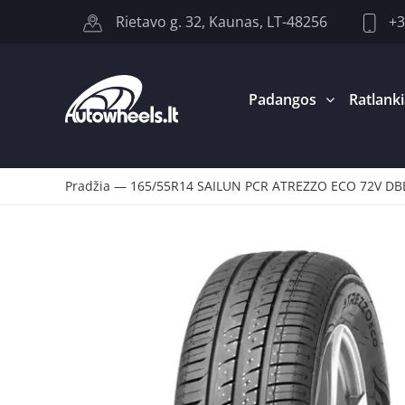
+3
Rietavo g. 32, Kaunas, LT-48256
Padangos
Ratlanki
Pradžia
—
165/55R14 SAILUN PCR ATREZZO ECO 72V DB