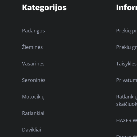
Kategorijos
Infor
Padangos
Prekių p
Žieminės
Prekių g
Vasarinės
Taisyklės
Sezoninės
Privatum
Motociklų
Ratlanki
skaičiuok
Ratlankiai
HAXER W
Davikliai