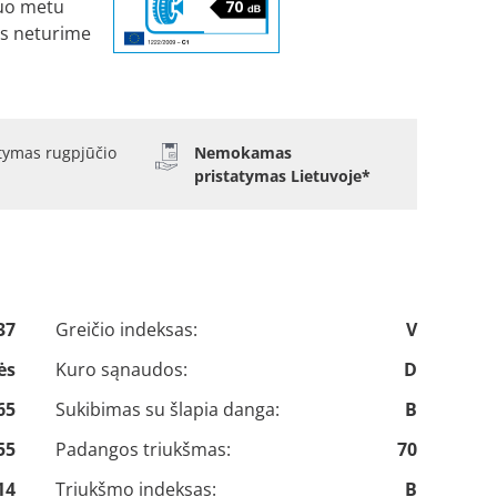
uo metu
s neturime
atymas rugpjūčio
Nemokamas
pristatymas Lietuvoje*
37
Greičio indeksas:
V
ės
Kuro sąnaudos:
D
65
Sukibimas su šlapia danga:
B
55
Padangos triukšmas:
70
14
Triukšmo indeksas:
B