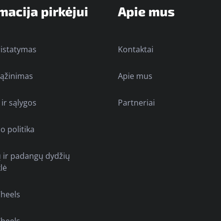
macija pirkėjui
Apie mus
ristatymas
Kontaktai
rąžinimas
Apie mus
 ir sąlygos
Partneriai
o politika
ų ir padangų dydžių
lė
heels