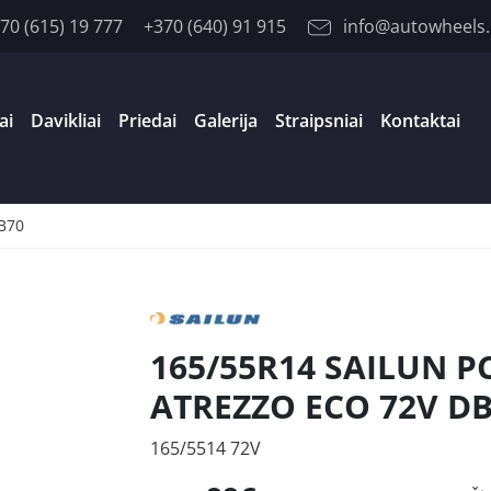
70 (615) 19 777
+370 (640) 91 915
info@autowheels.
ai
Davikliai
Priedai
Galerija
Straipsniai
Kontaktai
B70
165/55R14 SAILUN P
ATREZZO ECO 72V D
165/5514 72V