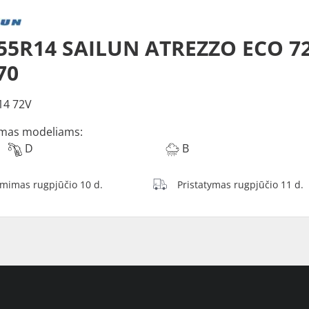
55R14 SAILUN ATREZZO ECO 7
70
14 72V
mas modeliams:
D
B
ėmimas rugpjūčio 10 d.
Pristatymas rugpjūčio 11 d.