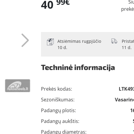
99€
40
Ši
prekė
Atsiėmimas rugpjūčio
Prist
10 d.
11 d.
Techninė informacija
Prekės kodas:
LTK49
Sezoniškumas:
Vasarin
Padangų plotis:
1
Padangų aukštis:
Padangų diametras: