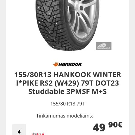
155/80R13 HANKOOK WINTER
I*PIKE RS2 (W429) 79T DOT23
Studdable 3PMSF M+S
155/80 R13 79T
Tinkamumas modeliams:
90€
49
Likutis 4