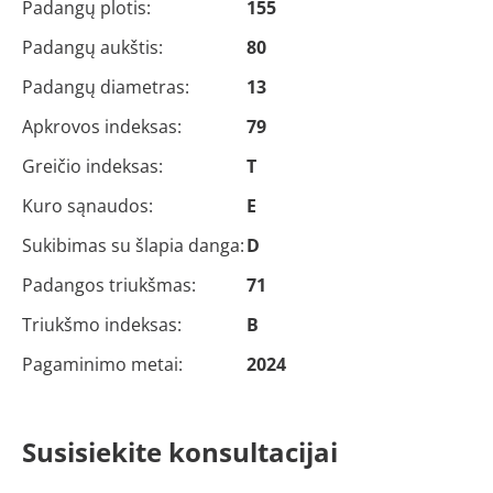
Padangų plotis:
155
Padangų aukštis:
80
Padangų diametras:
13
Apkrovos indeksas:
79
Greičio indeksas:
T
Kuro sąnaudos:
E
Sukibimas su šlapia danga:
D
Padangos triukšmas:
71
Triukšmo indeksas:
B
Pagaminimo metai:
2024
Susisiekite konsultacijai