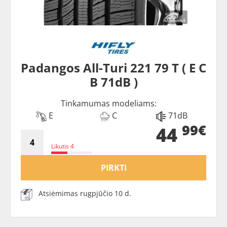
Padangos All-Turi 221 79 T ( E C
B 71dB )
Tinkamumas modeliams:
E
C
71dB
99€
44
Likutis 4
PIRKTI
Atsiėmimas rugpjūčio 10 d.