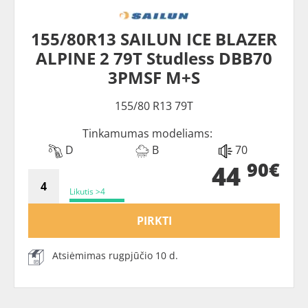
155/80R13 SAILUN ICE BLAZER
ALPINE 2 79T Studless DBB70
3PMSF M+S
155/80 R13 79T
Tinkamumas modeliams:
D
B
70
90€
44
Likutis >4
PIRKTI
Atsiėmimas rugpjūčio 10 d.