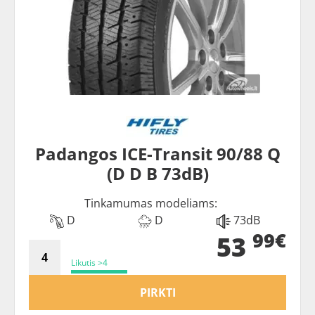
Padangos ICE-Transit 90/88 Q
(D D B 73dB)
Tinkamumas modeliams:
D
D
73dB
99€
53
Likutis >4
PIRKTI