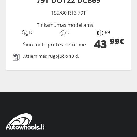
79T DOT22 DCB69
155/80 R13 79T
Tinkamumas modeliams:
D
C
69
99€
43
Šiuo metu prekės neturime
Atsiėmimas rugpjūčio 10 d.