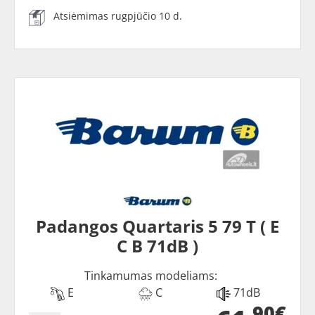
Atsiėmimas rugpjūčio 10 d.
Padangos Quartaris 5 79 T ( E
C B 71dB )
Tinkamumas modeliams:
E
C
71dB
90€