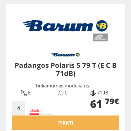
Padangos Polaris 5 79 T (E C B
71dB)
Tinkamumas modeliams:
E
C
71dB
79€
61
Likutis 4
PIRKTI