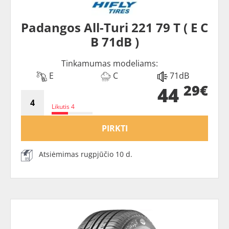
Padangos All-Turi 221 79 T ( E C
B 71dB )
Tinkamumas modeliams:
E
C
71dB
29€
44
Likutis 4
PIRKTI
Atsiėmimas rugpjūčio 10 d.