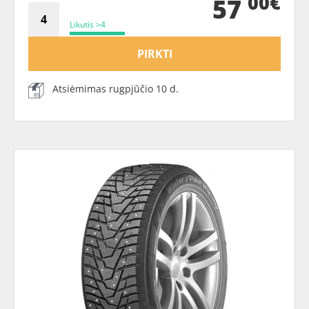
00€
57
Likutis >4
PIRKTI
Atsiėmimas rugpjūčio 10 d.