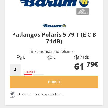
Padangos Polaris 5 79 T (E C B
71dB)
Tinkamumas modeliams:
E
C
71dB
79€
61
Likutis 4
PIRKTI
Atsiėmimas rugpjūčio 10 d.