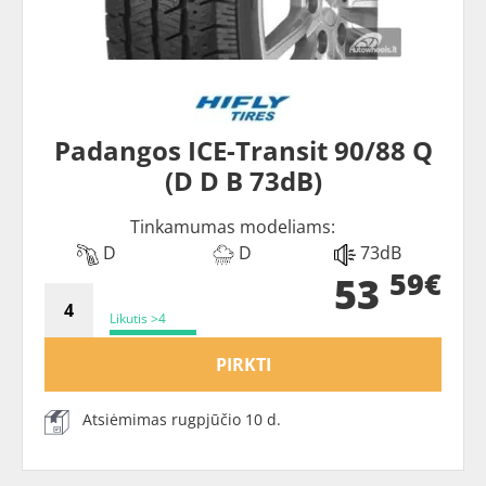
Padangos ICE-Transit 90/88 Q
(D D B 73dB)
Tinkamumas modeliams:
D
D
73dB
59€
53
Likutis >4
PIRKTI
Atsiėmimas rugpjūčio 10 d.