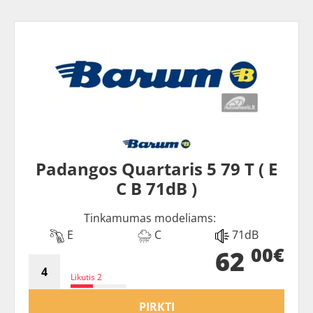
Padangos Quartaris 5 79 T ( E
C B 71dB )
Tinkamumas modeliams:
E
C
71dB
00€
62
Likutis 2
PIRKTI