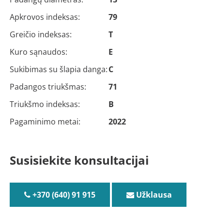
Apkrovos indeksas:
79
Greičio indeksas:
T
Kuro sąnaudos:
E
Sukibimas su šlapia danga:
C
Padangos triukšmas:
71
Triukšmo indeksas:
B
Pagaminimo metai:
2022
Susisiekite konsultacijai
+370 (640) 91 915
Užklausa