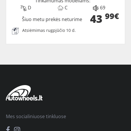
Tinkamumas modeliams:
D
C
69
99€
43
Šiuo metu prekės neturime
Atsiėmimas rugpjūčio 10 d.
Mes socialiniuose tinkluose