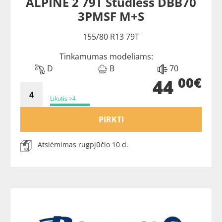
ALPINE 2 79T Studless DBB70
3PMSF M+S
155/80 R13 79T
Tinkamumas modeliams:
D
B
70
00€
44
Likutis >4
PIRKTI
Atsiėmimas rugpjūčio 10 d.