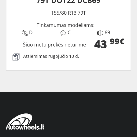
79T DOT22 DCB69
155/80 R13 79T
Tinkamumas modeliams:
D
C
69
99€
43
Šiuo metu prekės neturime
Atsiėmimas rugpjūčio 10 d.