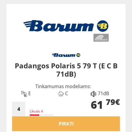
Padangos Polaris 5 79 T (E C B
71dB)
Tinkamumas modeliams:
E
C
71dB
79€
61
Likutis 4
PIRKTI