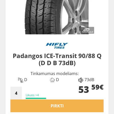
Padangos ICE-Transit 90/88 Q
(D D B 73dB)
Tinkamumas modeliams:
D
D
73dB
59€
53
Likutis >4
PIRKTI