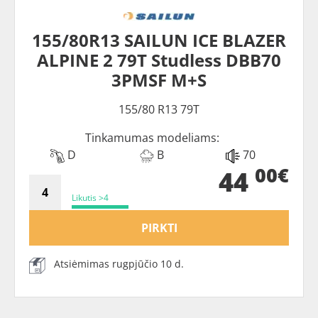
155/80R13 SAILUN ICE BLAZER
ALPINE 2 79T Studless DBB70
3PMSF M+S
155/80 R13 79T
Tinkamumas modeliams:
D
B
70
00€
44
Likutis >4
PIRKTI
Atsiėmimas rugpjūčio 10 d.