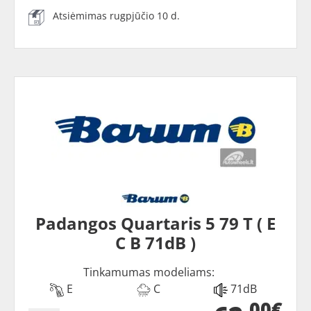
Atsiėmimas rugpjūčio 10 d.
Padangos Quartaris 5 79 T ( E
C B 71dB )
Tinkamumas modeliams:
E
C
71dB
00€