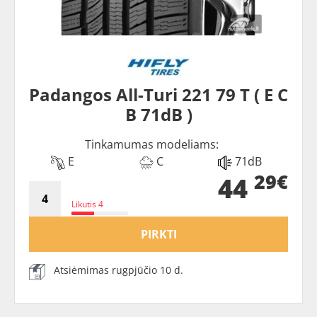
Padangos All-Turi 221 79 T ( E C
B 71dB )
Tinkamumas modeliams:
E
C
71dB
29€
44
Likutis 4
PIRKTI
Atsiėmimas rugpjūčio 10 d.