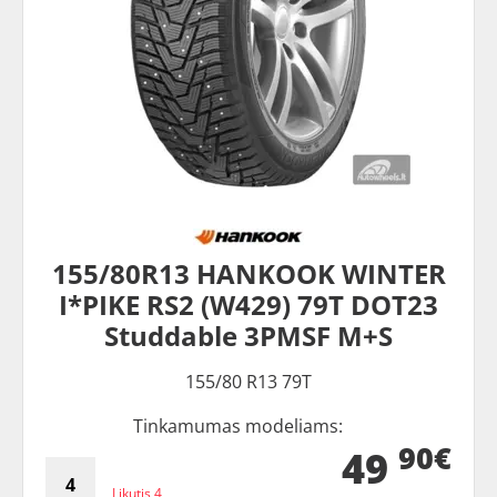
155/80R13 HANKOOK WINTER
I*PIKE RS2 (W429) 79T DOT23
Studdable 3PMSF M+S
155/80 R13 79T
Tinkamumas modeliams:
90€
49
Likutis 4