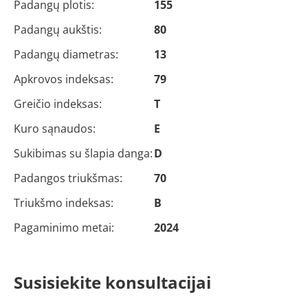
Padangų plotis:
155
Padangų aukštis:
80
Padangų diametras:
13
Apkrovos indeksas:
79
Greičio indeksas:
T
Kuro sąnaudos:
E
Sukibimas su šlapia danga:
D
Padangos triukšmas:
70
Triukšmo indeksas:
B
Pagaminimo metai:
2024
Susisiekite konsultacijai