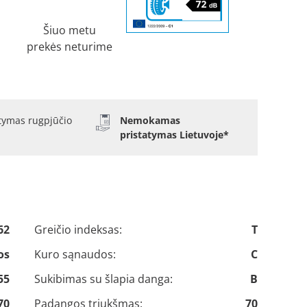
Šiuo metu
prekės neturime
atymas rugpjūčio
Nemokamas
pristatymas Lietuvoje*
62
Greičio indeksas:
T
os
Kuro sąnaudos:
C
55
Sukibimas su šlapia danga:
B
70
Padangos triukšmas:
70