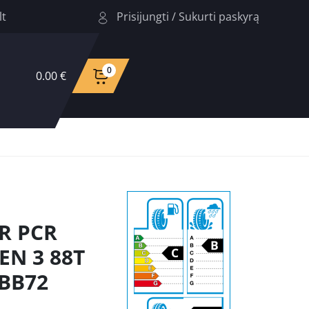
Prisijungti
/
Sukurti paskyrą
lt
0
0.00 €
R PCR
EN 3 88T
CBB72