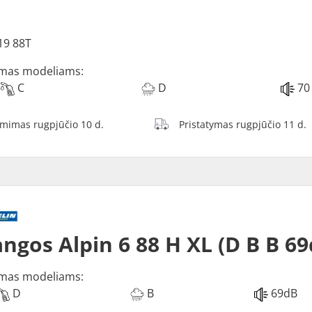
19 88T
mas modeliams:
C
D
70
ėmimas rugpjūčio 10 d.
Pristatymas rugpjūčio 11 d.
ngos Alpin 6 88 H XL (D B B 69
mas modeliams:
D
B
69dB