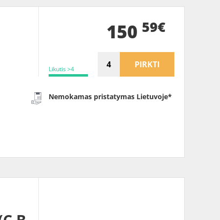
59€
150
PIRKTI
Likutis >4
Nemokamas pristatymas Lietuvoje*
(C B