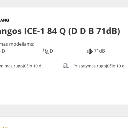
ngos ICE-1 84 Q (D D B 71dB)
mas modeliams:
D
D
71dB
ėmimas rugpjūčio 10 d.
Pristatymas rugpjūčio 10 d.