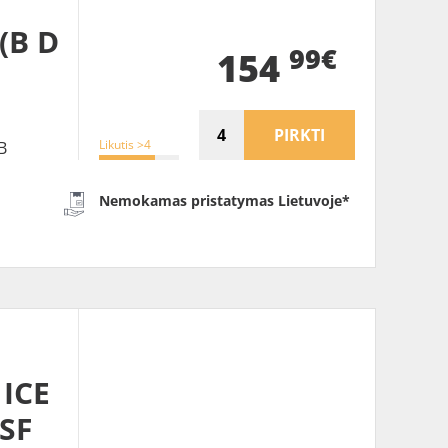
(B D
99€
154
PIRKTI
Likutis >4
B
Nemokamas pristatymas Lietuvoje*
ICE
MSF