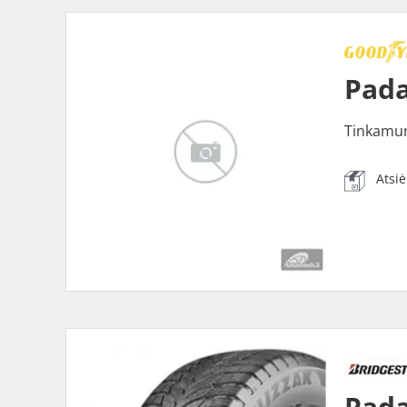
Pada
Tinkamu
Atsi
Pada