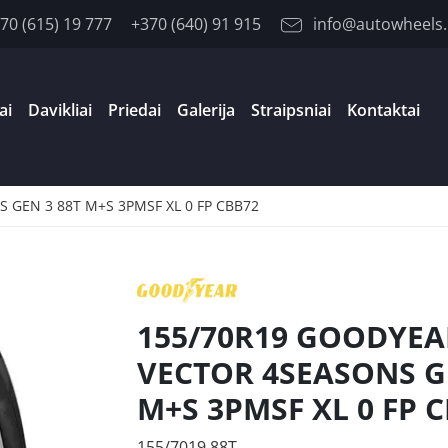
70 (615) 19 777
+370 (640) 91 915
info@autowheels.
ai
Davikliai
Priedai
Galerija
Straipsniai
Kontaktai
 GEN 3 88T M+S 3PMSF XL 0 FP CBB72
155/70R19 GOODYEA
VECTOR 4SEASONS G
M+S 3PMSF XL 0 FP 
155/7019 88T