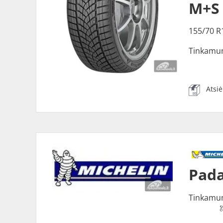
M+S
155/70 R
Tinkamu
Atsi
Pada
Tinkamu