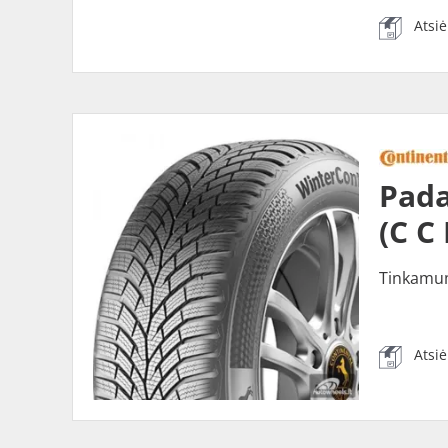
Atsi
Pada
(C C
Tinkamu
Atsi