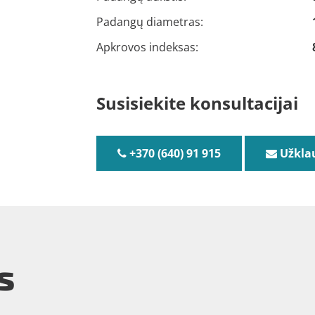
Padangų diametras:
Apkrovos indeksas:
Susisiekite konsultacijai
+370 (640) 91 915
Užkla
s