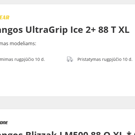
ngos UltraGrip Ice 2+ 88 T XL
mas modeliams:
ėmimas rugpjūčio 10 d.
Pristatymas rugpjūčio 10 d.
ngos Blizzak LM500 88 Q XL * 