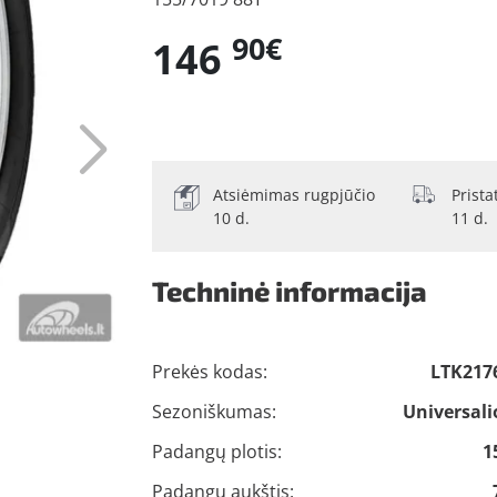
90€
146
Atsiėmimas rugpjūčio
Prist
10 d.
11 d.
Techninė informacija
Prekės kodas:
LTK217
Sezoniškumas:
Universali
Padangų plotis:
1
Padangų aukštis: