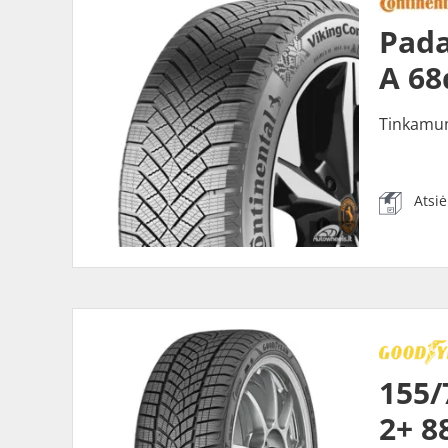
Pada
A 68
Tinkamu
Atsi
155/
2+ 8