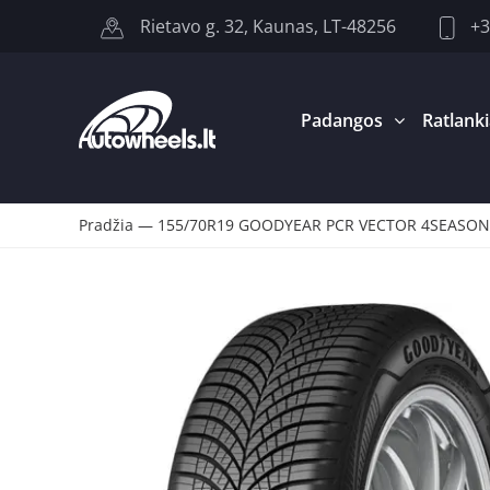
+3
Rietavo g. 32, Kaunas, LT-48256
Padangos
Ratlanki
Pradžia
—
155/70R19 GOODYEAR PCR VECTOR 4SEASONS