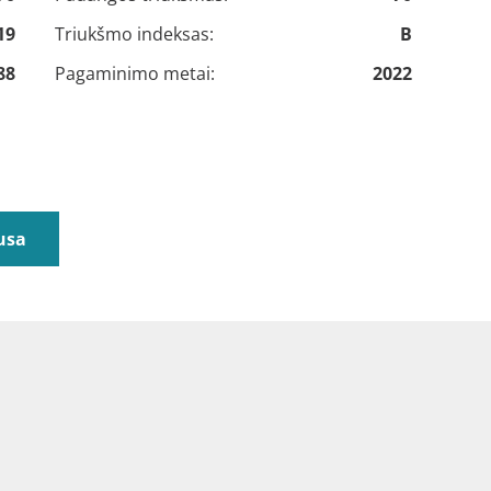
19
Triukšmo indeksas:
B
88
Pagaminimo metai:
2022
usa