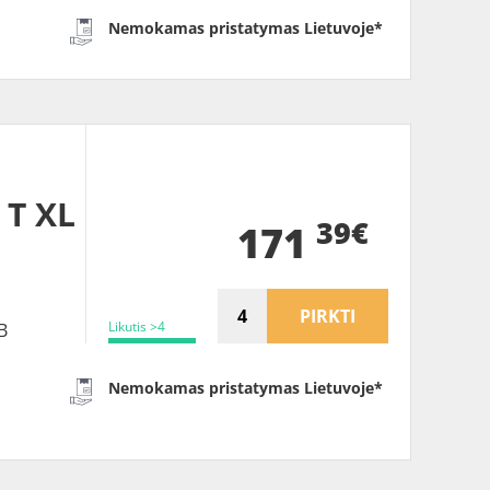
Nemokamas pristatymas Lietuvoje*
 T XL
39€
171
PIRKTI
Likutis >4
B
Nemokamas pristatymas Lietuvoje*