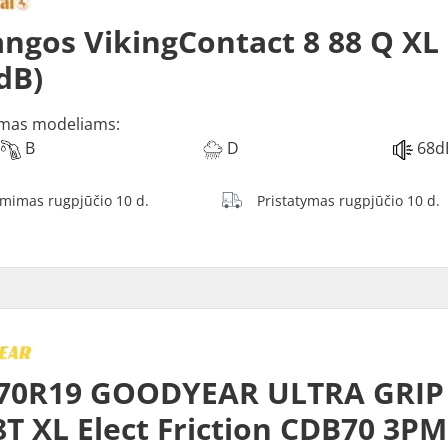
ngos VikingContact 8 88 Q XL 
dB)
mas modeliams:
B
D
68d
ėmimas rugpjūčio 10 d.
Pristatymas rugpjūčio 10 d.
70R19 GOODYEAR ULTRA GRIP 
8T XL Elect Friction CDB70 3P