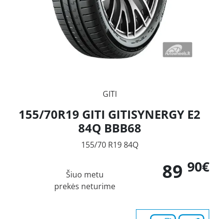
GITI
155/70R19 GITI GITISYNERGY E2
84Q BBB68
155/70 R19 84Q
90€
89
Šiuo metu
prekės neturime