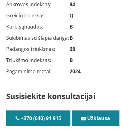
Apkrovos indeksas:
84
Greičio indeksas:
Q
Kuro sąnaudos:
B
Sukibimas su šlapia danga:
B
Padangos triukšmas:
68
Triukšmo indeksas:
B
Pagaminimo metai:
2024
Susisiekite konsultacijai
+370 (640) 91 915
Užklausa