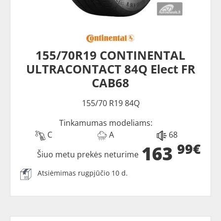
155/70R19 CONTINENTAL
ULTRACONTACT 84Q Elect FR
CAB68
155/70 R19 84Q
Tinkamumas modeliams:
C
A
68
99€
163
Šiuo metu prekės neturime
Atsiėmimas rugpjūčio 10 d.