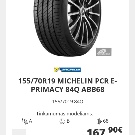
155/70R19 MICHELIN PCR E-
PRIMACY 84Q ABB68
155/7019 84Q
Tinkamumas modeliams:
A
B
68
90€
167