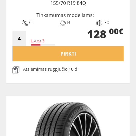
155/70 R19 84Q
Tinkamumas modeliams:
C
B
70
00€
128
Likutis 3
PIRKTI
Atsiėmimas rugpjūčio 10 d.