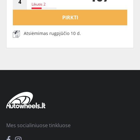
Likutis 2
PIRKTI
Atsiėmimas rugpjūčio 10 d.
Mes socialiniuose tinkluose