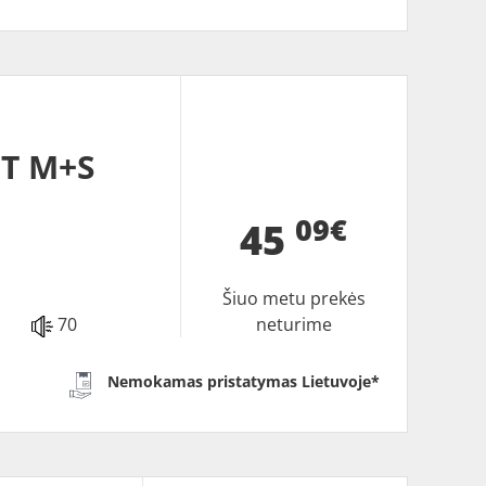
5T M+S
09€
45
Šiuo metu prekės
70
neturime
Nemokamas pristatymas Lietuvoje*