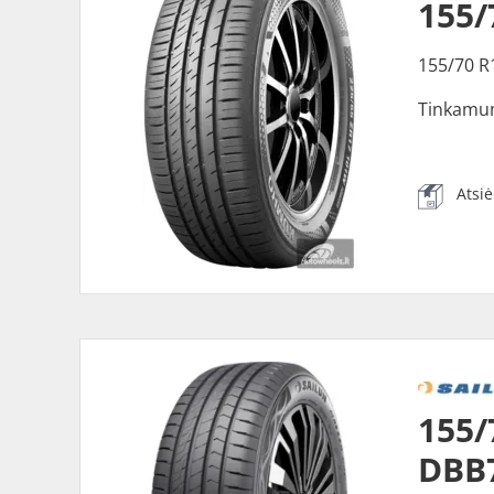
155/
155/70 R
Tinkamu
Atsi
155/
DBB