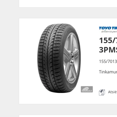
155/
3PMS
155/7013
Tinkamu
Atsi