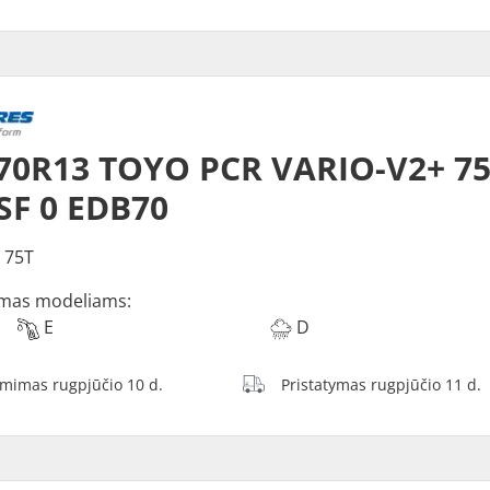
70R13 TOYO PCR VARIO-V2+ 7
F 0 EDB70
 75T
mas modeliams:
E
D
ėmimas rugpjūčio 10 d.
Pristatymas rugpjūčio 11 d.