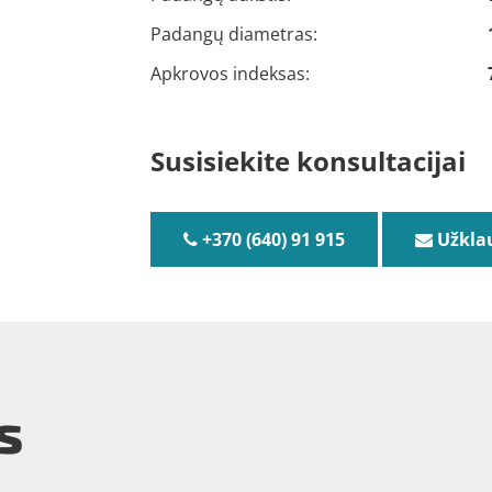
Padangų diametras:
Apkrovos indeksas:
Susisiekite konsultacijai
+370 (640) 91 915
Užkla
s