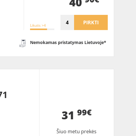
40
PIRKTI
Likutis >4
Nemokamas pristatymas Lietuvoje*
71
99€
31
Šiuo metu prekės