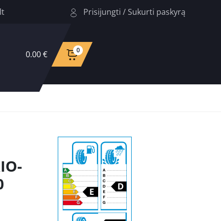
Prisijungti
/
Sukurti paskyrą
lt
0
0.00 €
IO-
0