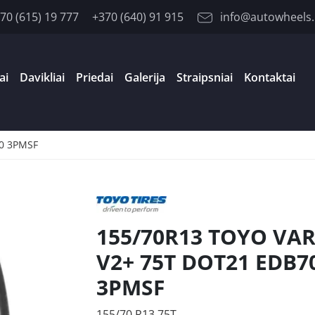
70 (615) 19 777
+370 (640) 91 915
info@autowheels.
ai
Davikliai
Priedai
Galerija
Straipsniai
Kontaktai
0 3PMSF
155/70R13 TOYO VAR
V2+ 75T DOT21 EDB7
3PMSF
155/70 R13 75T