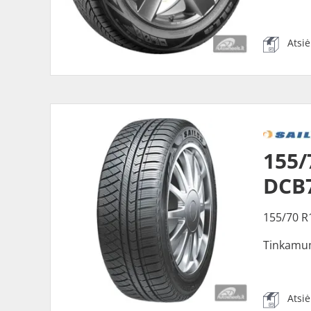
Atsi
155/
DCB
155/70 R
Tinkamu
Atsi