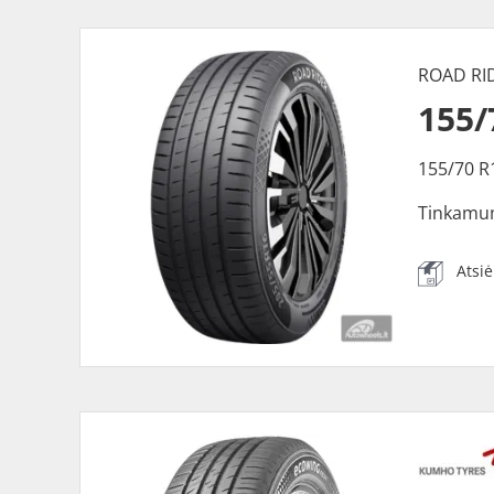
ROAD RI
155/
155/70 R
Tinkamu
Atsi