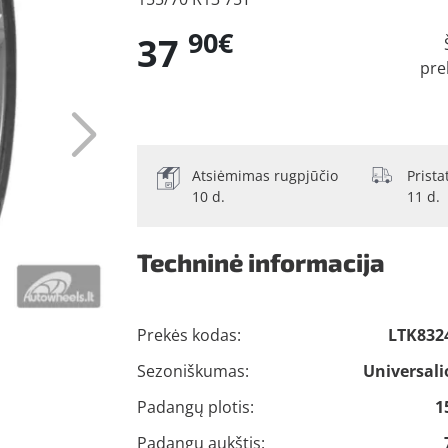
90€
37
pre
Atsiėmimas rugpjūčio
Prist
10 d.
11 d.
Techninė informacija
Prekės kodas:
LTK832
Sezoniškumas:
Universali
Padangų plotis:
1
Padangų aukštis: