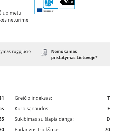
Šiuo metu
kės neturime
atymas rugpjūčio
Nemokamas
pristatymas Lietuvoje*
41
Greičio indeksas:
T
os
Kuro sąnaudos:
E
55
Sukibimas su šlapia danga:
D
70
Padangos triukšmas:
70