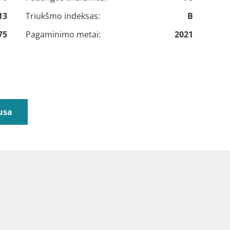
13
Triukšmo indeksas:
B
75
Pagaminimo metai:
2021
usa