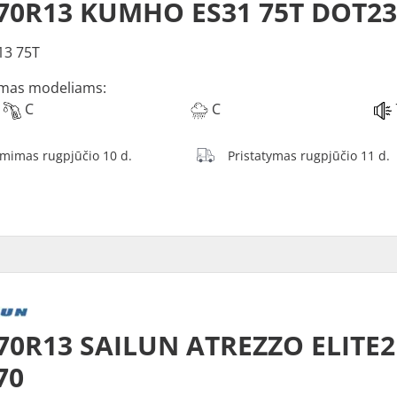
70R13 KUMHO ES31 75T DOT23
13 75T
mas modeliams:
C
C
ėmimas rugpjūčio 10 d.
Pristatymas rugpjūčio 11 d.
70R13 SAILUN ATREZZO ELITE2
70