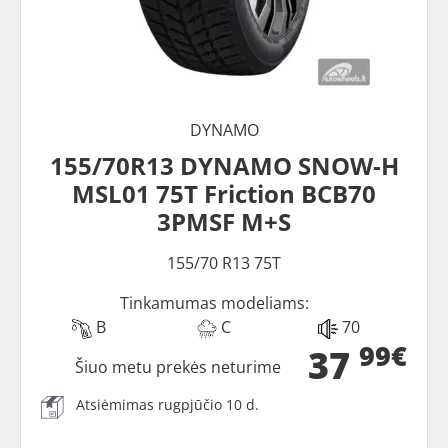
DYNAMO
155/70R13 DYNAMO SNOW-H
MSL01 75T Friction BCB70
3PMSF M+S
155/70 R13 75T
Tinkamumas modeliams:
B
C
70
99€
37
Šiuo metu prekės neturime
Atsiėmimas rugpjūčio 10 d.