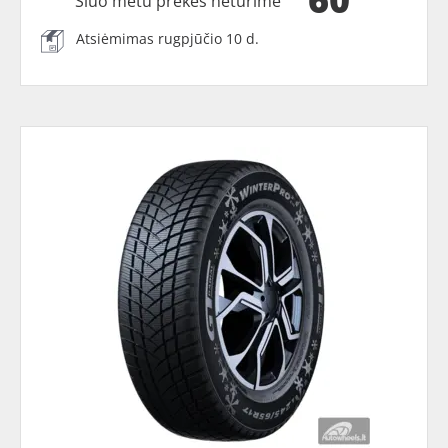
Šiuo metu prekės neturime
Atsiėmimas rugpjūčio 10 d.