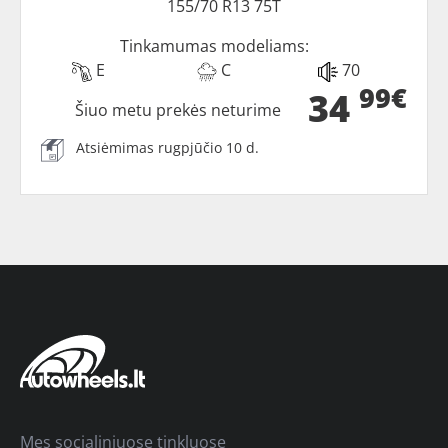
155/70 R13 75T
Tinkamumas modeliams:
E
C
70
99€
34
Šiuo metu prekės neturime
Atsiėmimas rugpjūčio 10 d.
Mes socialiniuose tinkluose