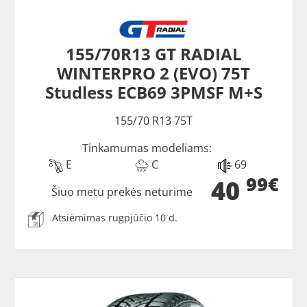
155/70R13 GT RADIAL
WINTERPRO 2 (EVO) 75T
Studless ECB69 3PMSF M+S
155/70 R13 75T
Tinkamumas modeliams:
E
C
69
99€
40
Šiuo metu prekės neturime
Atsiėmimas rugpjūčio 10 d.