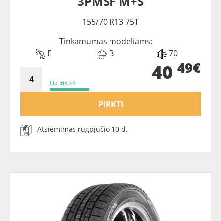
3PMSF M+S
155/70 R13 75T
Tinkamumas modeliams:
E
B
70
49€
40
Likutis >4
PIRKTI
Atsiėmimas rugpjūčio 10 d.