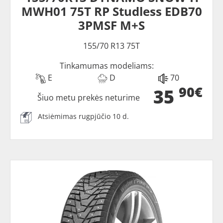
MWH01 75T RP Studless EDB70
3PMSF M+S
155/70 R13 75T
Tinkamumas modeliams:
E
D
70
90€
35
Šiuo metu prekės neturime
Atsiėmimas rugpjūčio 10 d.