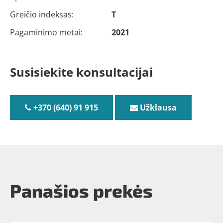
Greičio indeksas:
T
Pagaminimo metai:
2021
Susisiekite konsultacijai
+370 (640) 91 915
Užklausa
Panašios prekės