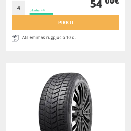
00€
54
Likutis >4
PIRKTI
Atsiėmimas rugpjūčio 10 d.