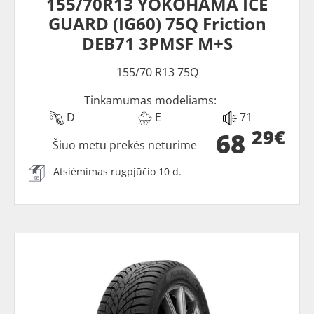
155/70R13 YOKOHAMA ICE
GUARD (IG60) 75Q Friction
DEB71 3PMSF M+S
155/70 R13 75Q
Tinkamumas modeliams:
D
E
71
29€
68
Šiuo metu prekės neturime
Atsiėmimas rugpjūčio 10 d.