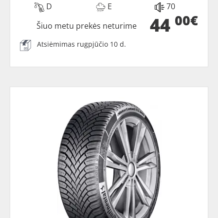
D
E
70
00€
44
Šiuo metu prekės neturime
Atsiėmimas rugpjūčio 10 d.