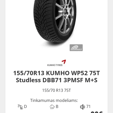
155/70R13 KUMHO WP52 75T
Studless DBB71 3PMSF M+S
155/70 R13 75T
Tinkamumas modeliams:
D
B
71