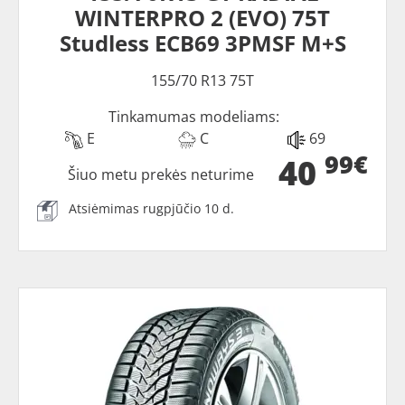
WINTERPRO 2 (EVO) 75T
Studless ECB69 3PMSF M+S
155/70 R13 75T
Tinkamumas modeliams:
E
C
69
99€
40
Šiuo metu prekės neturime
Atsiėmimas rugpjūčio 10 d.