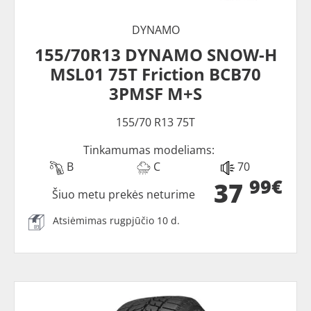
DYNAMO
155/70R13 DYNAMO SNOW-H
MSL01 75T Friction BCB70
3PMSF M+S
155/70 R13 75T
Tinkamumas modeliams:
B
C
70
99€
37
Šiuo metu prekės neturime
Atsiėmimas rugpjūčio 10 d.