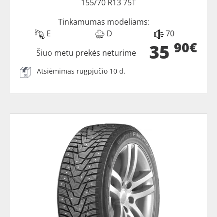
155/70 R13 75T
Tinkamumas modeliams:
E
D
70
90€
35
Šiuo metu prekės neturime
Atsiėmimas rugpjūčio 10 d.