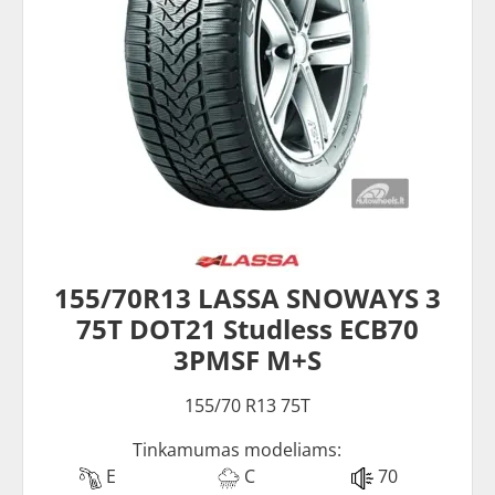
155/70R13 LASSA SNOWAYS 3
75T DOT21 Studless ECB70
3PMSF M+S
155/70 R13 75T
Tinkamumas modeliams:
E
C
70