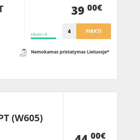
00€
T
39
PIRKTI
Likutis >4
Nemokamas pristatymas Lietuvoje*
T (W605)
00€
44