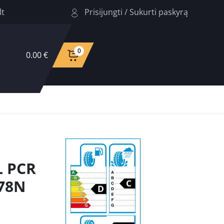
Prisijungti
/
Sukurti paskyrą
lt
0
0.00 €
L PCR
78N