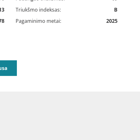
13
Triukšmo indeksas:
B
78
Pagaminimo metai:
2025
usa