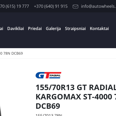
70 (615) 19 777
+370 (640) 91 915
info@autowheels.
ai
Davikliai
Priedai
Galerija
Straipsniai
Kontaktai
00 78N DCB69
155/70R13 GT RADIA
KARGOMAX ST-4000 
DCB69
155/7013 78N