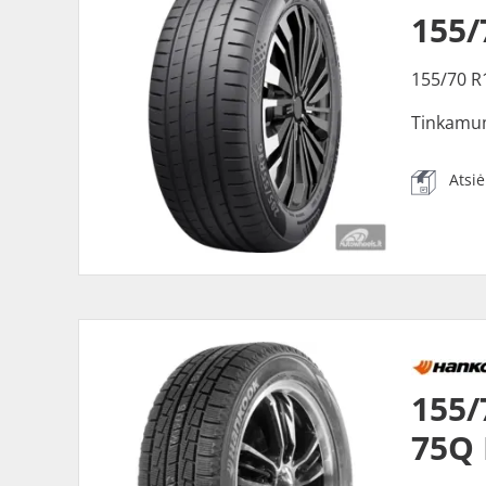
155/
155/70 R
Tinkamu
Atsi
155/
75Q 