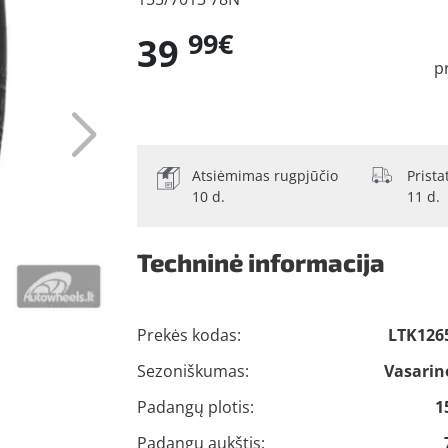
99€
39
p
Atsiėmimas rugpjūčio
Prist
10 d.
11 d.
Techninė informacija
Prekės kodas:
LTK126
Sezoniškumas:
Vasarin
Padangų plotis:
1
Padangų aukštis: