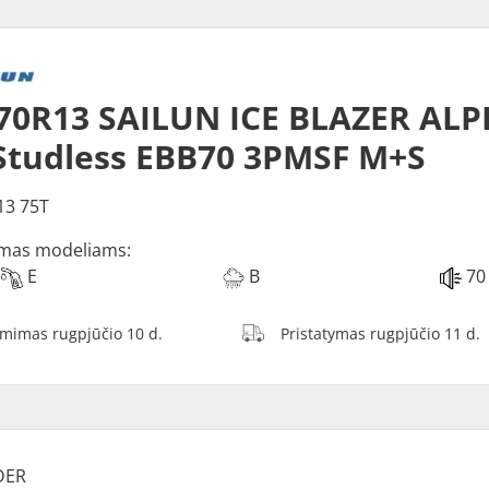
70R13 SAILUN ICE BLAZER ALP
Studless EBB70 3PMSF M+S
13 75T
mas modeliams:
E
B
70
ėmimas rugpjūčio 10 d.
Pristatymas rugpjūčio 11 d.
DER