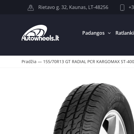
+3
Rietavo g. 32, Kaunas, LT-48256
Padangos
Ratlanki
Pradžia
—
155/70R13 GT RADIAL PCR KARGOMAX ST-40