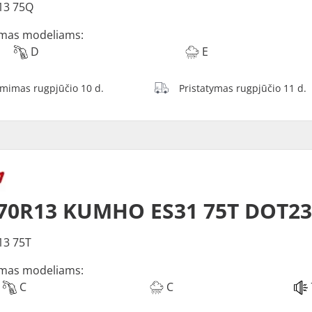
13 75Q
mas modeliams:
D
E
ėmimas rugpjūčio 10 d.
Pristatymas rugpjūčio 11 d.
70R13 KUMHO ES31 75T DOT23
13 75T
mas modeliams:
C
C