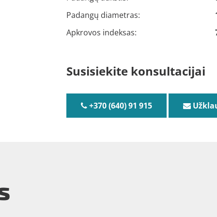
Padangų diametras:
Apkrovos indeksas:
Susisiekite konsultacijai
+370 (640) 91 915
Užkla
s