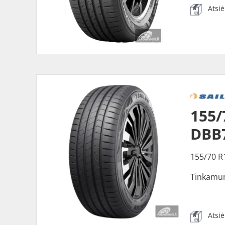
Atsi
155/
DBB
155/70 R
Tinkamu
Atsi