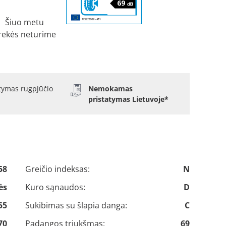
Šiuo metu
rekės neturime
atymas rugpjūčio
Nemokamas
pristatymas Lietuvoje*
58
Greičio indeksas:
N
ės
Kuro sąnaudos:
D
55
Sukibimas su šlapia danga:
C
70
Padangos triukšmas:
69