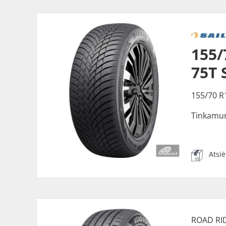
155/
75T 
155/70 R
Tinkamu
Atsi
ROAD RI