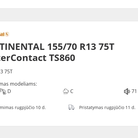
INENTAL 155/70 R13 75T
erContact TS860
3 75T
mas modeliams:
D
C
71
ėmimas rugpjūčio 10 d.
Pristatymas rugpjūčio 11 d.