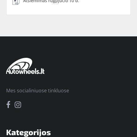
Atsiėmimas rugpjūčio 10 d.
Mes socialiniuose tinkluose
Kategorijos