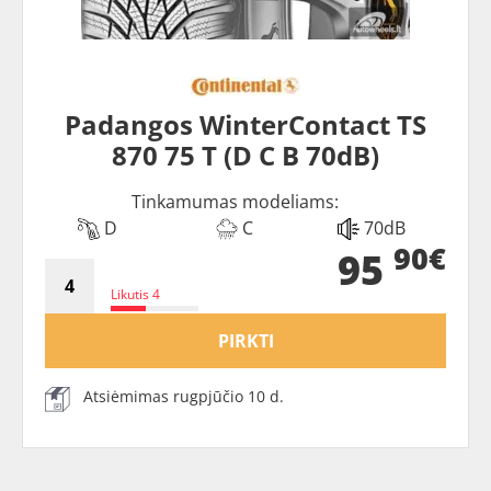
Padangos WinterContact TS
870 75 T (D C B 70dB)
Tinkamumas modeliams:
D
C
70dB
90€
95
Likutis 4
PIRKTI
Atsiėmimas rugpjūčio 10 d.