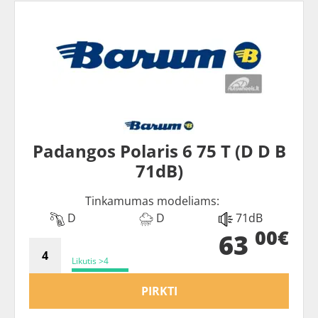
Padangos Polaris 6 75 T (D D B
71dB)
Tinkamumas modeliams:
D
D
71dB
00€
63
Likutis >4
PIRKTI