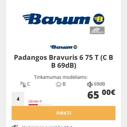
Padangos Bravuris 6 75 T (C B
B 69dB)
Tinkamumas modeliams:
C
B
69dB
00€
65
Likutis 4
PIRKTI