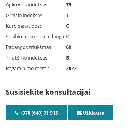
Apkrovos indeksas:
75
Greičio indeksas:
T
Kuro sąnaudos:
C
Sukibimas su šlapia danga:
C
Padangos triukšmas:
69
Triukšmo indeksas:
B
Pagaminimo metai:
2022
Susisiekite konsultacijai
+370 (640) 91 915
Užklausa