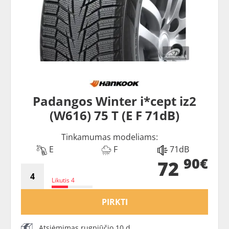
Padangos Winter i*cept iz2
(W616) 75 T (E F 71dB)
Tinkamumas modeliams:
E
F
71dB
90€
72
Likutis 4
PIRKTI
Atsiėmimas rugpjūčio 10 d.