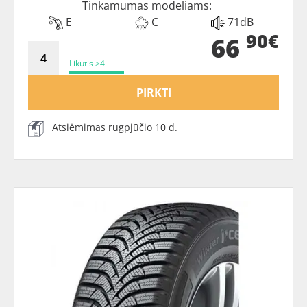
Tinkamumas modeliams:
E
C
71dB
90€
66
Likutis >4
PIRKTI
Atsiėmimas rugpjūčio 10 d.