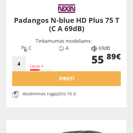
Padangos N-blue HD Plus 75 T
(C A 69dB)
Tinkamumas modeliams:
C
A
69dB
89€
55
Likutis 4
PIRKTI
Atsiėmimas rugpjūčio 10 d.