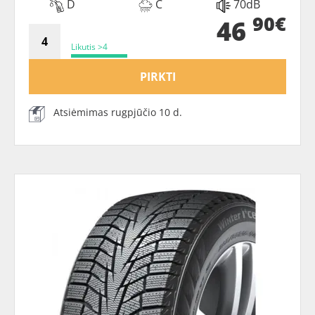
D
C
70dB
90€
46
Likutis >4
PIRKTI
Atsiėmimas rugpjūčio 10 d.