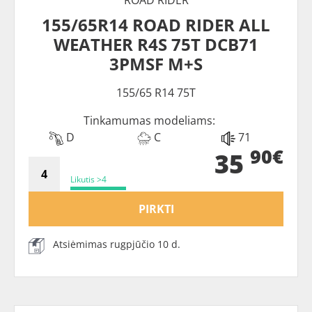
155/65R14 ROAD RIDER ALL
WEATHER R4S 75T DCB71
3PMSF M+S
155/65 R14 75T
Tinkamumas modeliams:
D
C
71
90€
35
Likutis >4
PIRKTI
Atsiėmimas rugpjūčio 10 d.