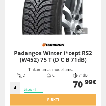
Padangos Winter i*cept RS2
(W452) 75 T (D C B 71dB)
Tinkamumas modeliams:
D
C
71dB
99€
70
Likutis >4
PIRKTI