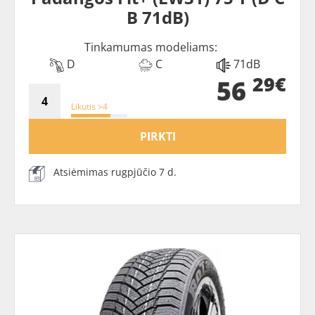
B 71dB)
Tinkamumas modeliams:
D
C
71dB
29€
56
Likutis >4
PIRKTI
Atsiėmimas rugpjūčio 7 d.