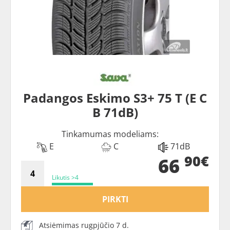
Padangos Eskimo S3+ 75 T (E C
B 71dB)
Tinkamumas modeliams:
E
C
71dB
90€
66
Likutis >4
PIRKTI
Atsiėmimas rugpjūčio 7 d.