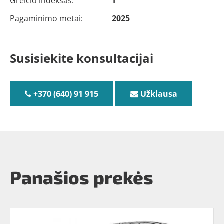
Greičio indeksas:
T
Pagaminimo metai:
2025
Susisiekite konsultacijai
+370 (640) 91 915
Užklausa
Panašios prekės