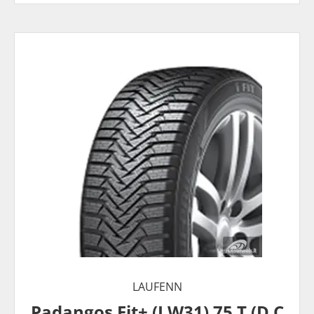
LAUFENN
Padangos Fit+ (LW31) 75 T (D C