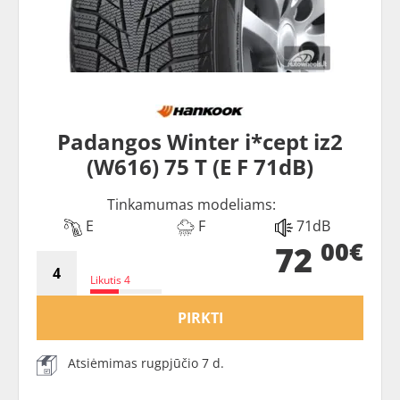
Padangos Winter i*cept iz2
(W616) 75 T (E F 71dB)
Tinkamumas modeliams:
E
F
71dB
00€
72
Likutis 4
PIRKTI
Atsiėmimas rugpjūčio 7 d.