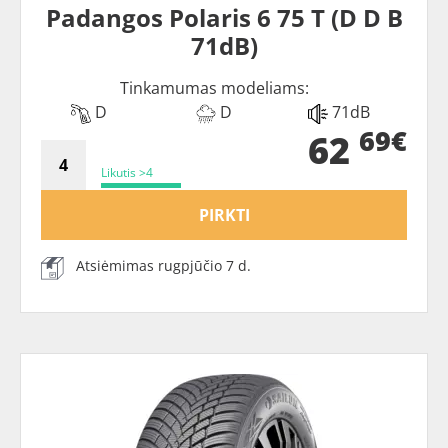
Padangos Polaris 6 75 T (D D B
71dB)
Tinkamumas modeliams:
D
D
71dB
69€
62
Likutis >4
PIRKTI
Atsiėmimas rugpjūčio 7 d.