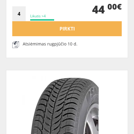
00€
44
Likutis >4
PIRKTI
Atsiėmimas rugpjūčio 10 d.