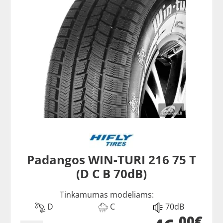
Padangos WIN-TURI 216 75 T
(D C B 70dB)
Tinkamumas modeliams:
D
C
70dB
00€