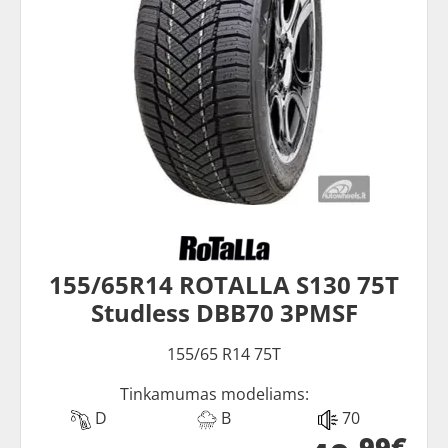
155/65R14 ROTALLA S130 75T
Studless DBB70 3PMSF
155/65 R14 75T
Tinkamumas modeliams:
D
B
70
99€