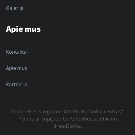
Galerija
Apie mus
Kontaktai
Apie mus
Partneriai
Visos teisės saugomos © UAB "Ratlankių centras".
Platinti ar kopijuoti be Autowheels sutikimo
draudžiama.