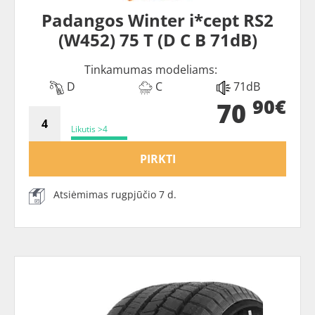
Padangos Winter i*cept RS2
(W452) 75 T (D C B 71dB)
Tinkamumas modeliams:
D
C
71dB
90€
70
Likutis >4
PIRKTI
Atsiėmimas rugpjūčio 7 d.