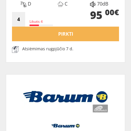
D
C
70dB
00€
95
Likutis 4
PIRKTI
Atsiėmimas rugpjūčio 7 d.