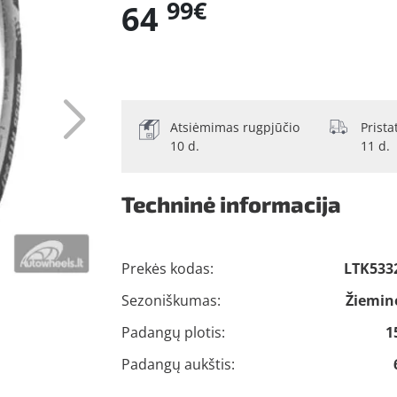
99€
64
Atsiėmimas rugpjūčio
Prist
10 d.
11 d.
Techninė informacija
Prekės kodas:
LTK533
Sezoniškumas:
Žiemin
Padangų plotis:
1
Padangų aukštis: