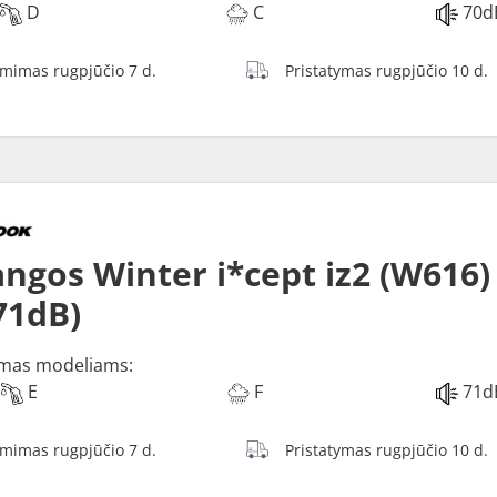
D
C
70d
ėmimas rugpjūčio 7 d.
Pristatymas rugpjūčio 10 d.
ngos Winter i*cept iz2 (W616)
 71dB)
mas modeliams:
E
F
71d
ėmimas rugpjūčio 7 d.
Pristatymas rugpjūčio 10 d.