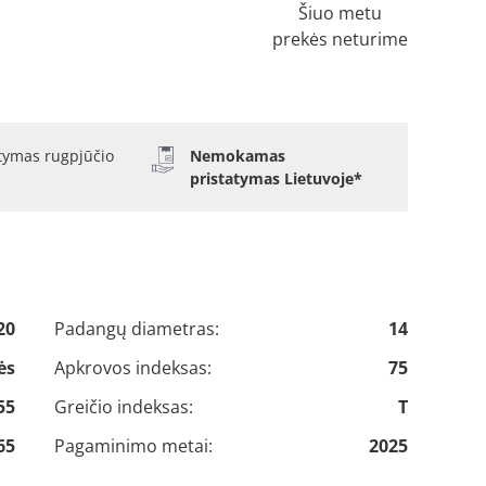
Šiuo metu
prekės neturime
atymas rugpjūčio
Nemokamas
pristatymas Lietuvoje*
20
Padangų diametras:
14
ės
Apkrovos indeksas:
75
55
Greičio indeksas:
T
65
Pagaminimo metai:
2025