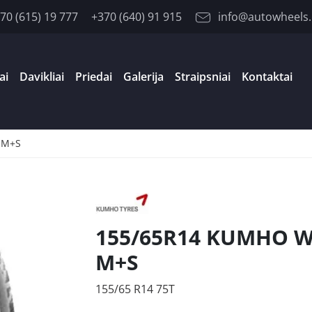
70 (615) 19 777
+370 (640) 91 915
info@autowheels.
ai
Davikliai
Priedai
Galerija
Straipsniai
Kontaktai
 M+S
155/65R14 KUMHO WI
M+S
155/65 R14 75T