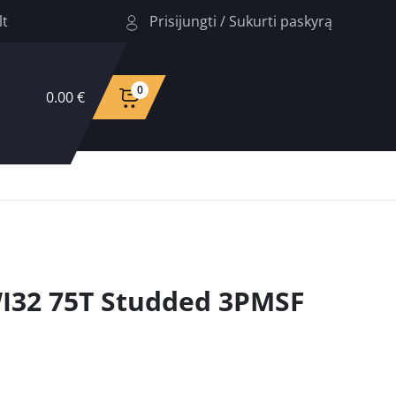
Prisijungti
/
Sukurti paskyrą
lt
0
0.00 €
32 75T Studded 3PMSF