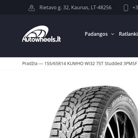
+3
Rietavo g. 32, Kaunas, LT-48256
Padangos
Ratlanki
Pradžia
—
155/65R14 KUMHO WI32 75T Studded 3PMSF