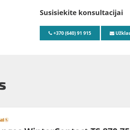
Susisiekite konsultacijai
+370 (640) 91 915
Užkla
s