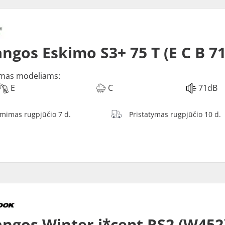
ngos Eskimo S3+ 75 T (E C B 7
mas modeliams:
E
C
71dB
ėmimas rugpjūčio 7 d.
Pristatymas rugpjūčio 10 d.
ngos Winter i*cept RS2 (W452)