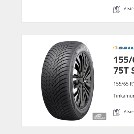
Atsi
155/
75T 
155/65 R
Tinkamu
Atsi