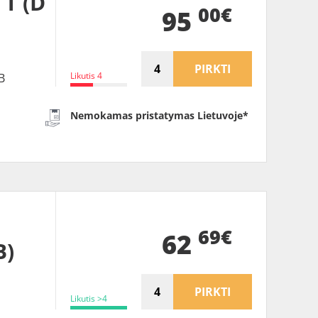
 T (D
00€
95
PIRKTI
Likutis 4
B
Nemokamas pristatymas Lietuvoje*
69€
62
B)
PIRKTI
Likutis >4