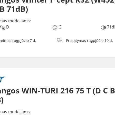
 B 71dB)
mas modeliams:
D
C
71d
ėmimas rugpjūčio 7 d.
Pristatymas rugpjūčio 10 d.
ngos WIN-TURI 216 75 T (D C 
)
mas modeliams: