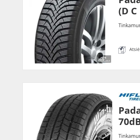
(D C
Tinkamu
Atsi
Pada
70dB
Tinkamu