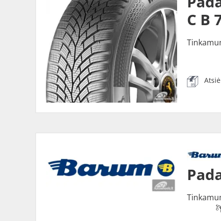
Pada
C B 
Tinkamu
Atsi
Pada
Tinkamu