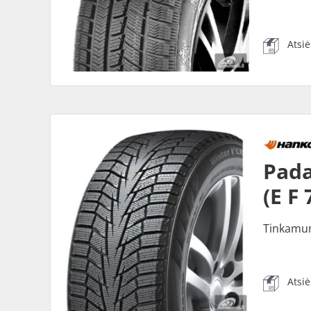
Atsi
Pada
(E F
Tinkamu
Atsi