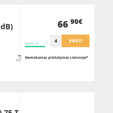
90€
66
1dB)
PIRKTI
Likutis >4
Nemokamas pristatymas Lietuvoje*
 75 T