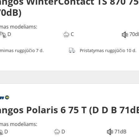
ngos WinterContact TS 870 75
70dB)
mas modeliams:
D
C
70d
ėmimas rugpjūčio 7 d.
Pristatymas rugpjūčio 10 d.
ngos Polaris 6 75 T (D D B 71d
mas modeliams:
D
D
71dB