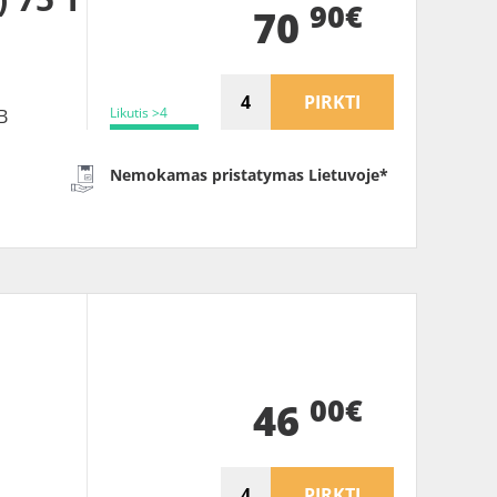
90€
70
PIRKTI
Likutis >4
B
Nemokamas pristatymas Lietuvoje*
B
00€
46
PIRKTI