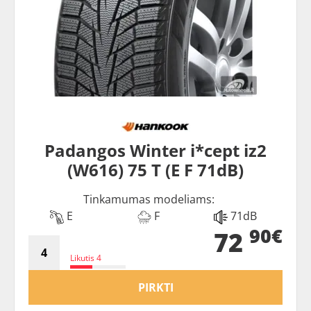
Padangos Winter i*cept iz2
(W616) 75 T (E F 71dB)
Tinkamumas modeliams:
E
F
71dB
90€
72
Likutis 4
PIRKTI