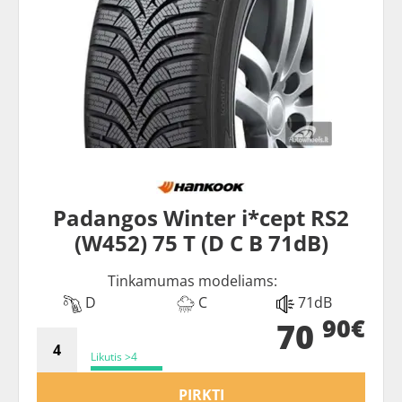
Padangos Winter i*cept RS2
(W452) 75 T (D C B 71dB)
Tinkamumas modeliams:
D
C
71dB
90€
70
Likutis >4
PIRKTI