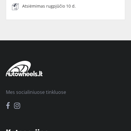
Atsiėmimas rugpjūčio 10 d.
Mes socialiniuose tinkluose