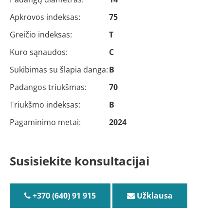
Apkrovos indeksas:
75
Greičio indeksas:
T
Kuro sąnaudos:
C
Sukibimas su šlapia danga:
B
Padangos triukšmas:
70
Triukšmo indeksas:
B
Pagaminimo metai:
2024
Susisiekite konsultacijai
+370 (640) 91 915
Užklausa