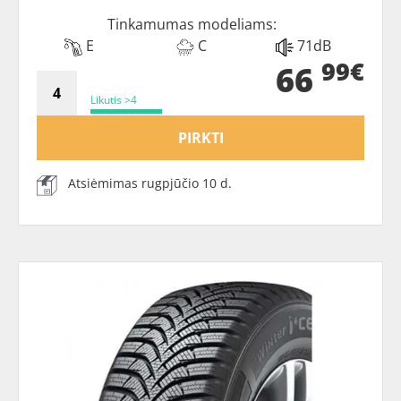
Tinkamumas modeliams:
E
C
71dB
99€
66
Likutis >4
PIRKTI
Atsiėmimas rugpjūčio 10 d.