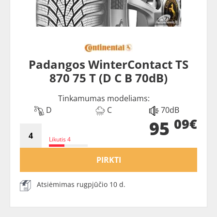
Padangos WinterContact TS
870 75 T (D C B 70dB)
Tinkamumas modeliams:
D
C
70dB
09€
95
Likutis 4
PIRKTI
Atsiėmimas rugpjūčio 10 d.