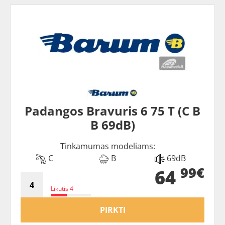
Padangos Bravuris 6 75 T (C B
B 69dB)
Tinkamumas modeliams:
C
B
69dB
99€
64
Likutis 4
PIRKTI