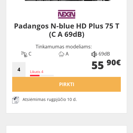
Padangos N-blue HD Plus 75 T
(C A 69dB)
Tinkamumas modeliams:
C
A
69dB
90€
55
Likutis 4
PIRKTI
Atsiėmimas rugpjūčio 10 d.