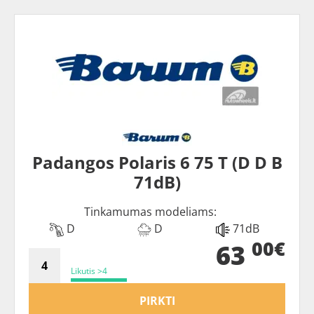
Padangos Polaris 6 75 T (D D B
71dB)
Tinkamumas modeliams:
D
D
71dB
00€
63
Likutis >4
PIRKTI