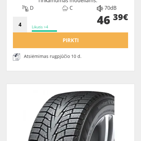
Tinkamumas modeliams:
D
C
70dB
39€
46
Likutis >4
PIRKTI
Atsiėmimas rugpjūčio 10 d.