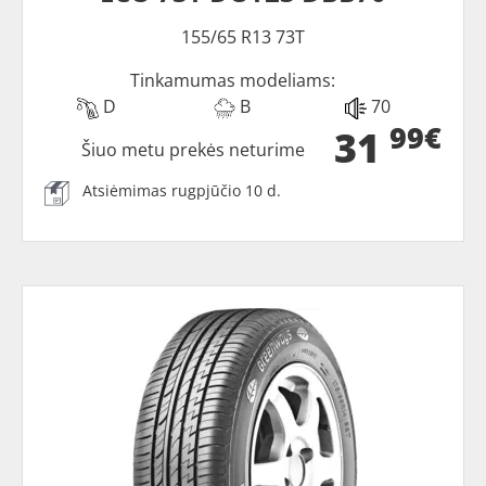
155/65 R13 73T
Tinkamumas modeliams:
D
B
70
99€
31
Šiuo metu prekės neturime
Atsiėmimas rugpjūčio 10 d.