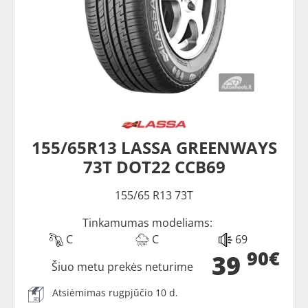
155/65R13 LASSA GREENWAYS
73T DOT22 CCB69
155/65 R13 73T
Tinkamumas modeliams:
C
C
69
90€
39
Šiuo metu prekės neturime
Atsiėmimas rugpjūčio 10 d.