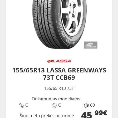
155/65R13 LASSA GREENWAYS
73T CCB69
155/65 R13 73T
Tinkamumas modeliams:
C
C
69
99€
45
Šiuo metu prekės neturime