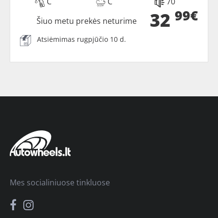
C
C
70
99€
32
Šiuo metu prekės neturime
Atsiėmimas rugpjūčio 10 d.
Mes socialiniuose tinkluose