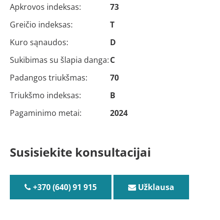
Apkrovos indeksas:
73
Greičio indeksas:
T
Kuro sąnaudos:
D
Sukibimas su šlapia danga:
C
Padangos triukšmas:
70
Triukšmo indeksas:
B
Pagaminimo metai:
2024
Susisiekite konsultacijai
+370 (640) 91 915
Užklausa