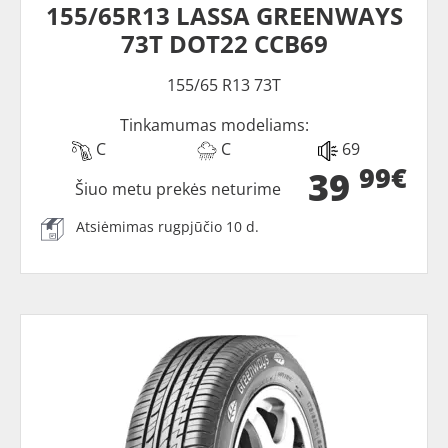
155/65R13 LASSA GREENWAYS
73T DOT22 CCB69
155/65 R13 73T
Tinkamumas modeliams:
C
C
69
99€
39
Šiuo metu prekės neturime
Atsiėmimas rugpjūčio 10 d.