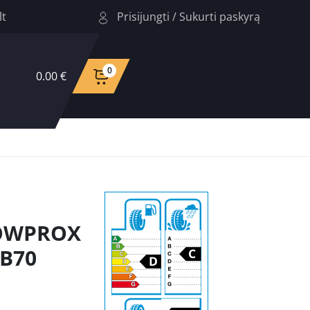
Prisijungti
/
Sukurti paskyrą
lt
0
0.00 €
NOWPROX
CB70