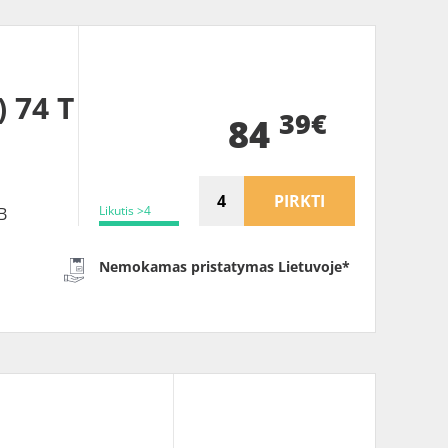
 74 T
39€
84
PIRKTI
Likutis >4
B
Nemokamas pristatymas Lietuvoje*