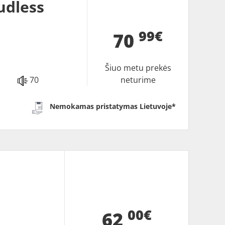
udless
99€
70
Šiuo metu prekės
70
neturime
Nemokamas pristatymas Lietuvoje*
00€
62