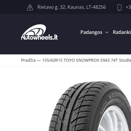
+3
Rietavo g. 32, Kaunas, LT-48256
Padangos
Ratlanki
Pradžia
—
155/60R15 TOYO SNOWPROX S943 74T Studl