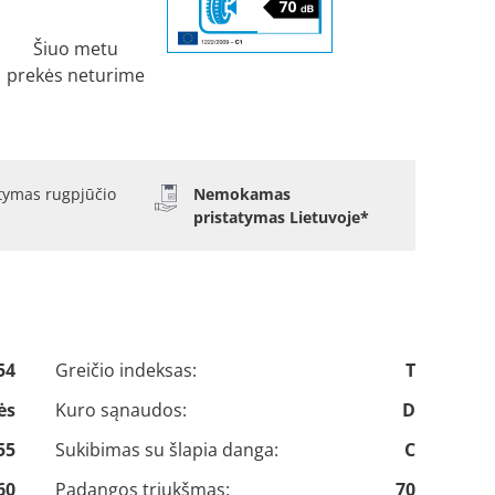
Šiuo metu
prekės neturime
atymas rugpjūčio
Nemokamas
pristatymas Lietuvoje*
54
Greičio indeksas:
T
ės
Kuro sąnaudos:
D
55
Sukibimas su šlapia danga:
C
60
Padangos triukšmas:
70