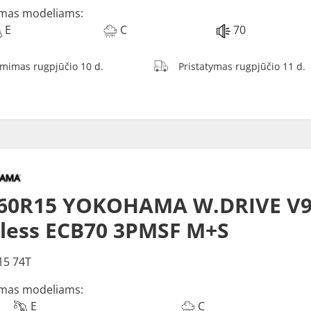
mas modeliams:
E
C
70
ėmimas rugpjūčio 10 d.
Pristatymas rugpjūčio 11 d.
/60R15 YOKOHAMA W.DRIVE V9
less ECB70 3PMSF M+S
15 74T
mas modeliams:
E
C