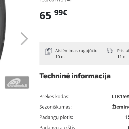
99€
65
Atsiėmimas rugpjūčio
Prist
10 d.
11 d.
Techninė informacija
Prekės kodas:
LTK159
Sezoniškumas:
Žiemin
Padangų plotis:
1
Padangų aukštis: