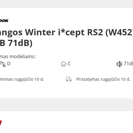
ngos Winter i*cept RS2 (W452)
 B 71dB)
mas modeliams:
D
C
71d
ėmimas rugpjūčio 10 d.
Pristatymas rugpjūčio 10 d.