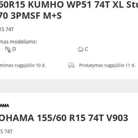
60R15 KUMHO WP51 74T XL St
70 3PMSF M+S
15 74T
mas modeliams:
D
C
ėmimas rugpjūčio 10 d.
Pristatymas rugpjūčio 11 d.
OHAMA 155/60 R15 74T V903
5 74T