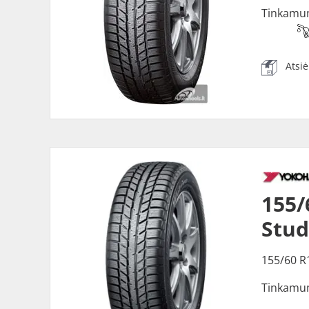
Tinkamu
Atsi
155
Stud
155/60 R
Tinkamu