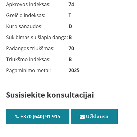
Apkrovos indeksas:
74
Greičio indeksas:
T
Kuro sąnaudos:
D
Sukibimas su šlapia danga:
B
Padangos triukšmas:
70
Triukšmo indeksas:
B
Pagaminimo metai:
2025
Susisiekite konsultacijai
+370 (640) 91 915
Užklausa