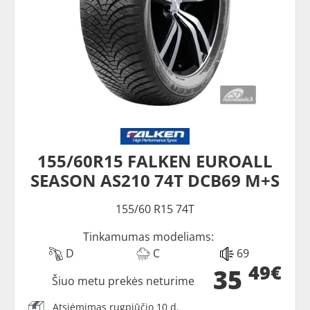
155/60R15 FALKEN EUROALL
SEASON AS210 74T DCB69 M+S
155/60 R15 74T
Tinkamumas modeliams:
D
C
69
49€
35
Šiuo metu prekės neturime
Atsiėmimas rugpjūčio 10 d.