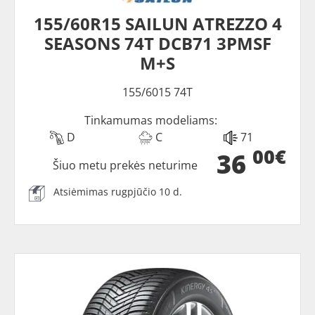
155/60R15 SAILUN ATREZZO 4
SEASONS 74T DCB71 3PMSF
M+S
155/6015 74T
Tinkamumas modeliams:
D
C
71
00€
36
Šiuo metu prekės neturime
Atsiėmimas rugpjūčio 10 d.