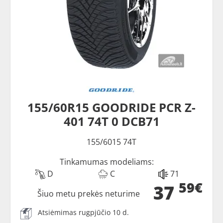
155/60R15 GOODRIDE PCR Z-
401 74T 0 DCB71
155/6015 74T
Tinkamumas modeliams:
D
C
71
59€
37
Šiuo metu prekės neturime
Atsiėmimas rugpjūčio 10 d.