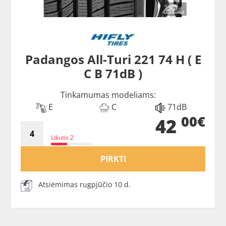
Padangos All-Turi 221 74 H ( E
C B 71dB )
Tinkamumas modeliams:
E
C
71dB
00€
42
Likutis 2
PIRKTI
Atsiėmimas rugpjūčio 10 d.