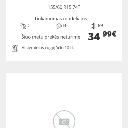
155/60 R15 74T
Tinkamumas modeliams:
C
B
69
99€
34
Šiuo metu prekės neturime
Atsiėmimas rugpjūčio 10 d.