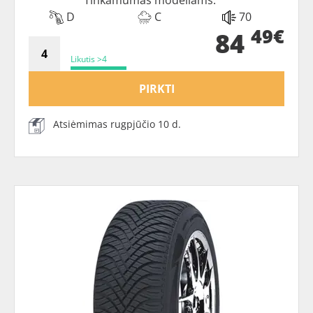
D
C
70
49€
84
Likutis >4
PIRKTI
Atsiėmimas rugpjūčio 10 d.