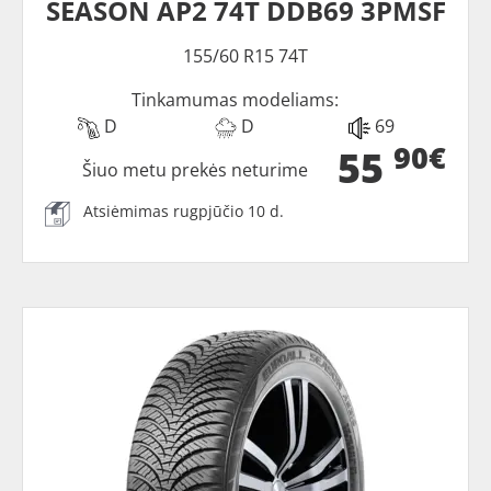
SEASON AP2 74T DDB69 3PMSF
155/60 R15 74T
Tinkamumas modeliams:
D
D
69
90€
55
Šiuo metu prekės neturime
Atsiėmimas rugpjūčio 10 d.