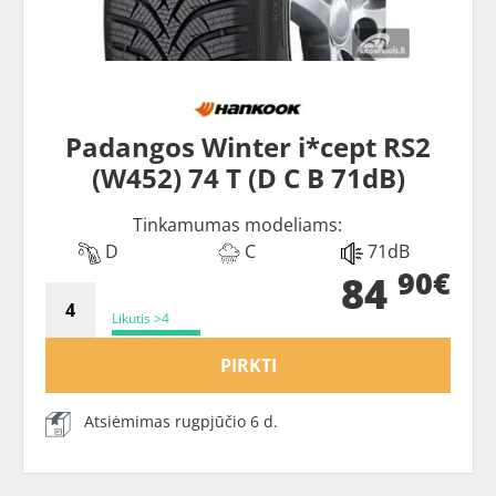
Padangos Winter i*cept RS2
(W452) 74 T (D C B 71dB)
Tinkamumas modeliams:
D
C
71dB
90€
84
Likutis >4
PIRKTI
Atsiėmimas rugpjūčio 6 d.