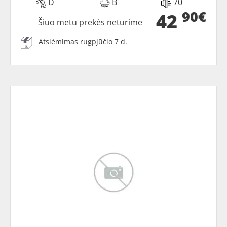
D
B
70
90€
42
Šiuo metu prekės neturime
Atsiėmimas rugpjūčio 7 d.