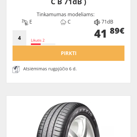
C B 71dB )
Tinkamumas modeliams:
E
C
71dB
89€
41
Likutis 2
PIRKTI
Atsiėmimas rugpjūčio 6 d.