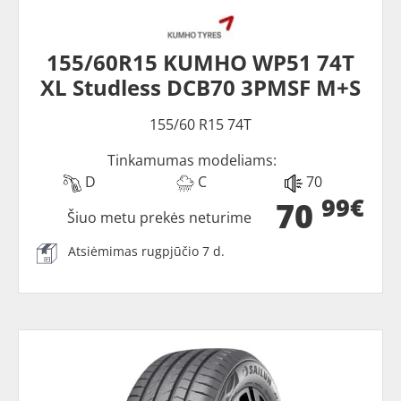
155/60R15 KUMHO WP51 74T
XL Studless DCB70 3PMSF M+S
155/60 R15 74T
Tinkamumas modeliams:
D
C
70
99€
70
Šiuo metu prekės neturime
Atsiėmimas rugpjūčio 7 d.