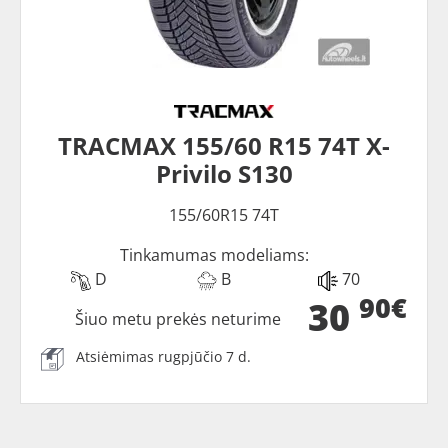
TRACMAX 155/60 R15 74T X-
Privilo S130
155/60R15 74T
Tinkamumas modeliams:
D
B
70
90€
30
Šiuo metu prekės neturime
Atsiėmimas rugpjūčio 7 d.