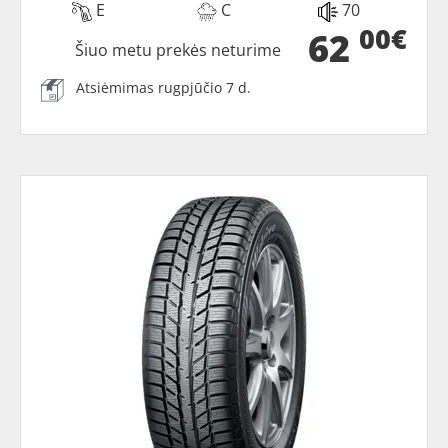
E
C
70
00€
62
Šiuo metu prekės neturime
Atsiėmimas rugpjūčio 7 d.