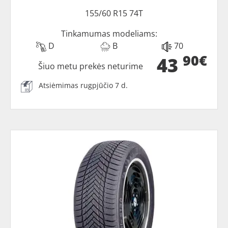
155/60 R15 74T
Tinkamumas modeliams:
D
B
70
90€
43
Šiuo metu prekės neturime
Atsiėmimas rugpjūčio 7 d.