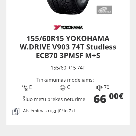
155/60R15 YOKOHAMA
W.DRIVE V903 74T Studless
ECB70 3PMSF M+S
155/60 R15 74T
Tinkamumas modeliams:
E
C
70
00€
66
Šiuo metu prekės neturime
Atsiėmimas rugpjūčio 7 d.