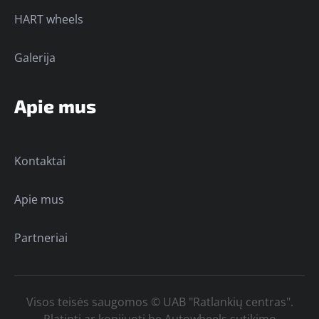
HART wheels
Galerija
Apie mus
Kontaktai
Apie mus
Partneriai
Visos teisės saugomos © UAB "Ratlankių centras".