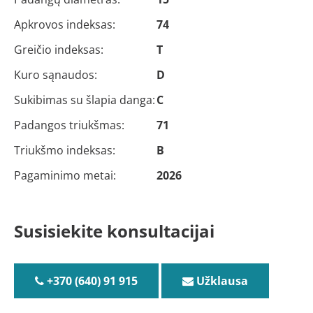
Apkrovos indeksas:
74
Greičio indeksas:
T
Kuro sąnaudos:
D
Sukibimas su šlapia danga:
C
Padangos triukšmas:
71
Triukšmo indeksas:
B
Pagaminimo metai:
2026
Susisiekite konsultacijai
+370 (640) 91 915
Užklausa