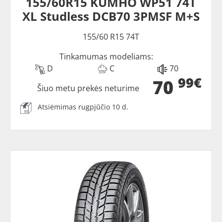
155/60R15 KUMHO WP51 74T
XL Studless DCB70 3PMSF M+S
155/60 R15 74T
Tinkamumas modeliams:
D
C
70
99€
70
Šiuo metu prekės neturime
Atsiėmimas rugpjūčio 10 d.