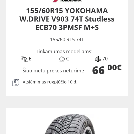
155/60R15 YOKOHAMA
W.DRIVE V903 74T Studless
ECB70 3PMSF M+S
155/60 R15 74T
Tinkamumas modeliams:
E
C
70
00€
66
Šiuo metu prekės neturime
Atsiėmimas rugpjūčio 10 d.