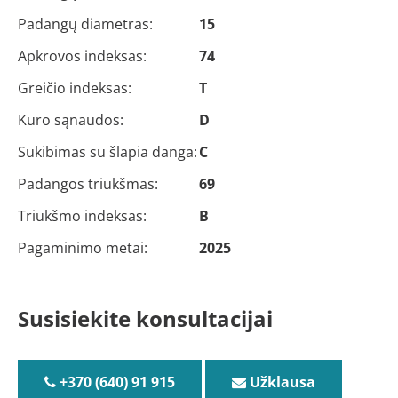
Padangų diametras:
15
Apkrovos indeksas:
74
Greičio indeksas:
T
Kuro sąnaudos:
D
Sukibimas su šlapia danga:
C
Padangos triukšmas:
69
Triukšmo indeksas:
B
Pagaminimo metai:
2025
Susisiekite konsultacijai
+370 (640) 91 915
Užklausa