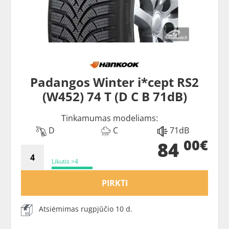
Padangos Winter i*cept RS2
(W452) 74 T (D C B 71dB)
Tinkamumas modeliams:
D
C
71dB
00€
84
Likutis >4
PIRKTI
Atsiėmimas rugpjūčio 10 d.