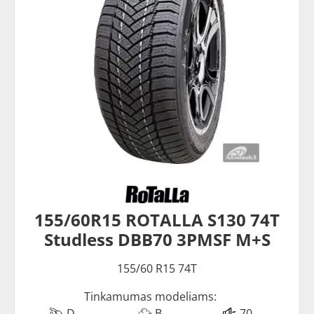
155/60R15 ROTALLA S130 74T
Studless DBB70 3PMSF M+S
155/60 R15 74T
Tinkamumas modeliams:
D
B
70