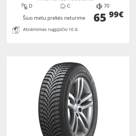
D
C
70
99€
65
Šiuo metu prekės neturime
Atsiėmimas rugpjūčio 10 d.