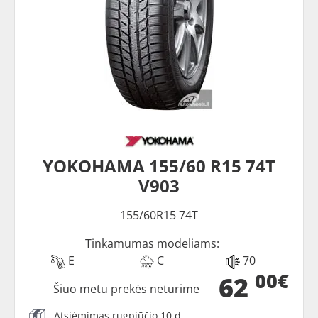
YOKOHAMA 155/60 R15 74T
V903
155/60R15 74T
Tinkamumas modeliams:
E
C
70
00€
62
Šiuo metu prekės neturime
Atsiėmimas rugpjūčio 10 d.