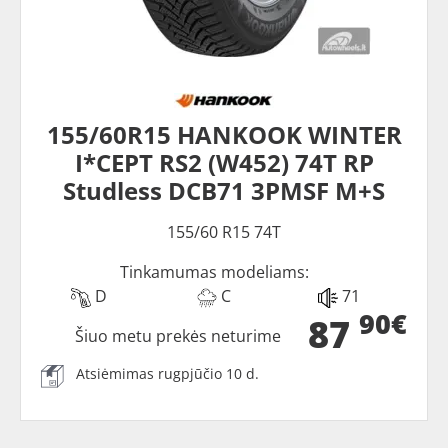
155/60R15 HANKOOK WINTER
I*CEPT RS2 (W452) 74T RP
Studless DCB71 3PMSF M+S
155/60 R15 74T
Tinkamumas modeliams:
D
C
71
90€
87
Šiuo metu prekės neturime
Atsiėmimas rugpjūčio 10 d.