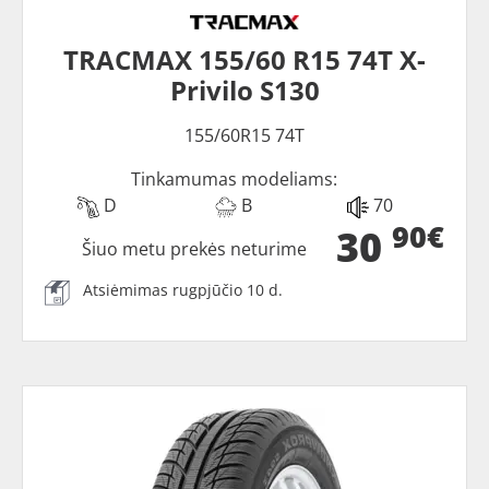
TRACMAX 155/60 R15 74T X-
Privilo S130
155/60R15 74T
Tinkamumas modeliams:
D
B
70
90€
30
Šiuo metu prekės neturime
Atsiėmimas rugpjūčio 10 d.