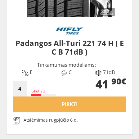
Padangos All-Turi 221 74 H ( E
C B 71dB )
Tinkamumas modeliams:
E
C
71dB
90€
41
Likutis 2
PIRKTI
Atsiėmimas rugpjūčio 6 d.