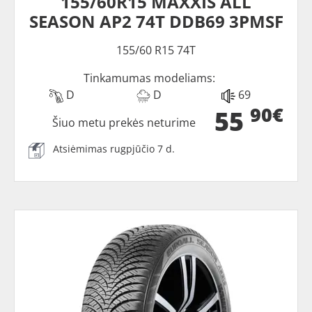
155/60R15 MAXXIS ALL
SEASON AP2 74T DDB69 3PMSF
155/60 R15 74T
Tinkamumas modeliams:
D
D
69
90€
55
Šiuo metu prekės neturime
Atsiėmimas rugpjūčio 7 d.