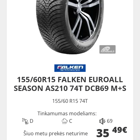
155/60R15 FALKEN EUROALL
SEASON AS210 74T DCB69 M+S
155/60 R15 74T
Tinkamumas modeliams:
D
C
69
49€
35
Šiuo metu prekės neturime