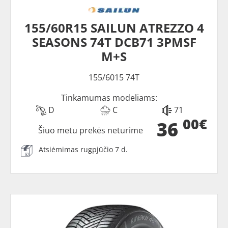
155/60R15 SAILUN ATREZZO 4
SEASONS 74T DCB71 3PMSF
M+S
155/6015 74T
Tinkamumas modeliams:
D
C
71
00€
36
Šiuo metu prekės neturime
Atsiėmimas rugpjūčio 7 d.