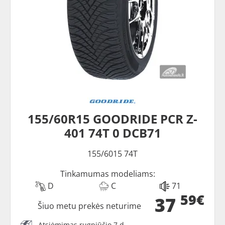
155/60R15 GOODRIDE PCR Z-
401 74T 0 DCB71
155/6015 74T
Tinkamumas modeliams:
D
C
71
59€
37
Šiuo metu prekės neturime
Atsiėmimas rugpjūčio 7 d.