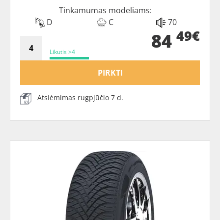
Tinkamumas modeliams:
D
C
70
49€
84
Likutis >4
PIRKTI
Atsiėmimas rugpjūčio 7 d.