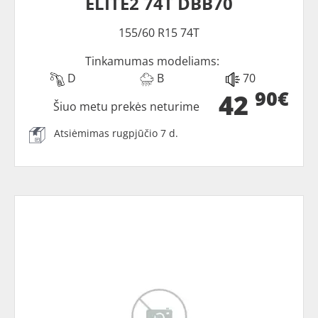
ELITE2 74T DBB70
155/60 R15 74T
Tinkamumas modeliams:
D
B
70
90€
42
Šiuo metu prekės neturime
Atsiėmimas rugpjūčio 7 d.