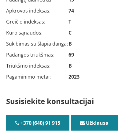
Apkrovos indeksas:
74
Greičio indeksas:
T
Kuro sąnaudos:
C
Sukibimas su šlapia danga:
B
Padangos triukšmas:
69
Triukšmo indeksas:
B
Pagaminimo metai:
2023
Susisiekite konsultacijai
+370 (640) 91 915
Užklausa