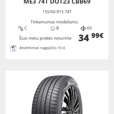
ME3 74T DOT23 CBB69
155/60 R15 74T
Tinkamumas modeliams:
C
B
69
99€
34
Šiuo metu prekės neturime
Atsiėmimas rugpjūčio 10 d.