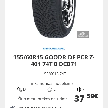
155/60R15 GOODRIDE PCR Z-
401 74T 0 DCB71
155/6015 74T
Tinkamumas modeliams:
D
C
71
59€
37
Šiuo metu prekės neturime
Atsiėmimas rugpjūčio 10 d.