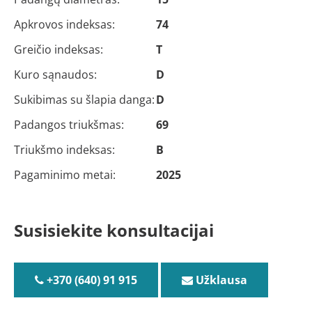
Apkrovos indeksas:
74
Greičio indeksas:
T
Kuro sąnaudos:
D
Sukibimas su šlapia danga:
D
Padangos triukšmas:
69
Triukšmo indeksas:
B
Pagaminimo metai:
2025
Susisiekite konsultacijai
+370 (640) 91 915
Užklausa