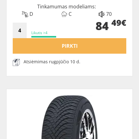
Tinkamumas modeliams:
D
C
70
49€
84
Likutis >4
PIRKTI
Atsiėmimas rugpjūčio 10 d.