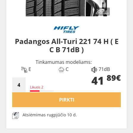
Padangos All-Turi 221 74 H ( E
C B 71dB )
Tinkamumas modeliams:
E
C
71dB
89€
41
Likutis 2
PIRKTI
Atsiėmimas rugpjūčio 10 d.