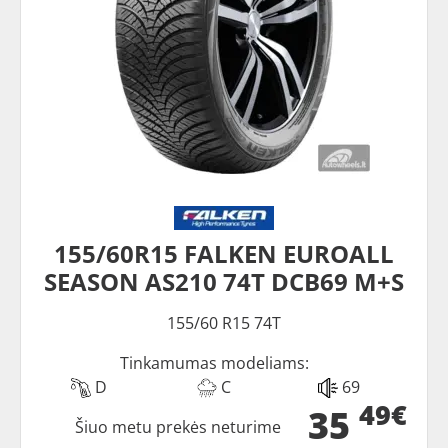
155/60R15 FALKEN EUROALL
SEASON AS210 74T DCB69 M+S
155/60 R15 74T
Tinkamumas modeliams:
D
C
69
49€
35
Šiuo metu prekės neturime