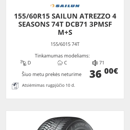
155/60R15 SAILUN ATREZZO 4
SEASONS 74T DCB71 3PMSF
M+S
155/6015 74T
Tinkamumas modeliams:
D
C
71
00€
36
Šiuo metu prekės neturime
Atsiėmimas rugpjūčio 10 d.