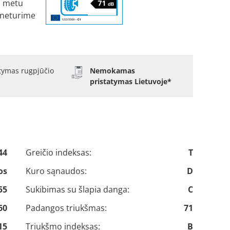
o metu
 neturime
atymas rugpjūčio
Nemokamas
pristatymas Lietuvoje*
44
Greičio indeksas:
T
os
Kuro sąnaudos:
D
55
Sukibimas su šlapia danga:
C
60
Padangos triukšmas:
71
15
Triukšmo indeksas:
B