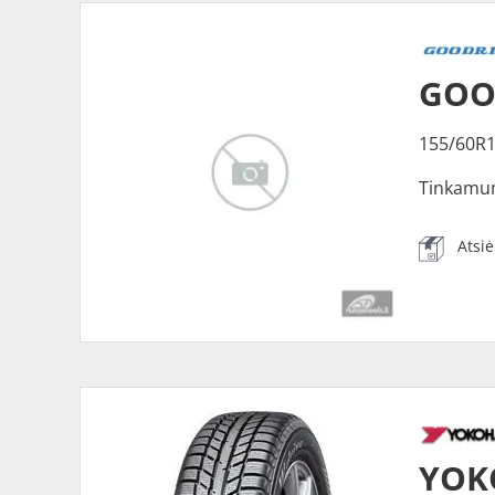
GOOD
155/60R1
Tinkamu
Atsi
YOK