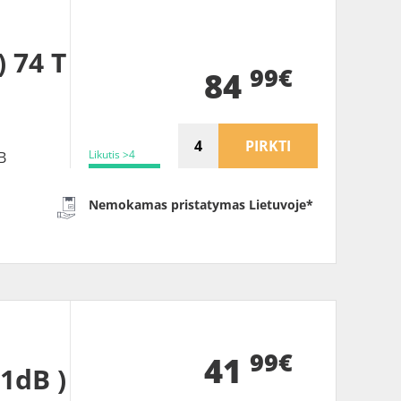
 74 T
99€
84
PIRKTI
Likutis >4
B
Nemokamas pristatymas Lietuvoje*
99€
41
71dB )