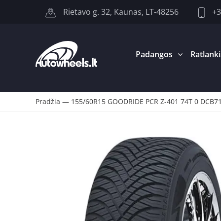
+3
Rietavo g. 32, Kaunas, LT-48256
Padangos
Ratlanki
Pradžia
—
155/60R15 GOODRIDE PCR Z-401 74T 0 DCB7