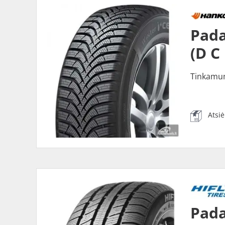
Pada
(D C
Tinkamu
Atsi
Pada