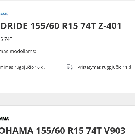
RIDE 155/60 R15 74T Z-401
5 74T
mas modeliams:
ėmimas rugpjūčio 10 d.
Pristatymas rugpjūčio 11 d.
OHAMA 155/60 R15 74T V903