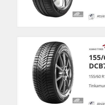
Atsi
155/
DCB
155/60 R
Tinkamu
Atsi