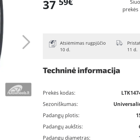
59€
37
Šiu
prekės
Atsiėmimas rugpjūčio
Prist
10 d.
11 d.
Techninė informacija
Prekės kodas:
LTK147
Sezoniškumas:
Universali
Padangų plotis:
1
Padangų aukštis:
Padangų diametras: