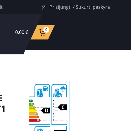
Prisijungti
/
Sukurti paskyrą
lt
0
0.00 €
E
71