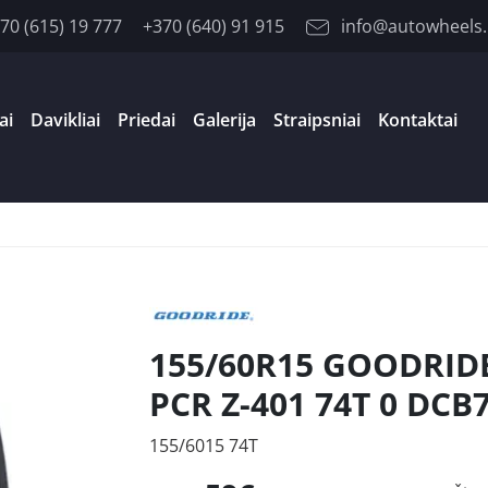
70 (615) 19 777
+370 (640) 91 915
info@autowheels.
ai
Davikliai
Priedai
Galerija
Straipsniai
Kontaktai
1
155/60R15 GOODRID
PCR Z-401 74T 0 DCB
155/6015 74T