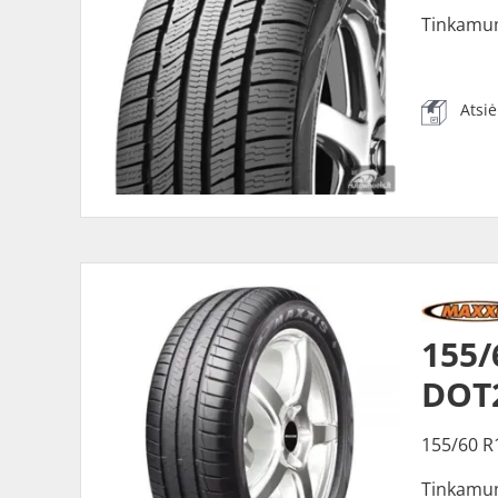
Tinkamu
Atsi
155/
DOT
155/60 R
Tinkamu