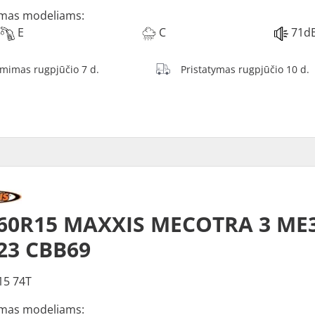
mas modeliams:
E
C
71d
ėmimas rugpjūčio 7 d.
Pristatymas rugpjūčio 10 d.
60R15 MAXXIS MECOTRA 3 ME3
23 CBB69
15 74T
mas modeliams: