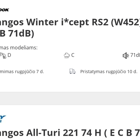
ngos Winter i*cept RS2 (W452)
 B 71dB)
mas modeliams:
D
C
71d
ėmimas rugpjūčio 7 d.
Pristatymas rugpjūčio 10 d.
ngos All-Turi 221 74 H ( E C B 