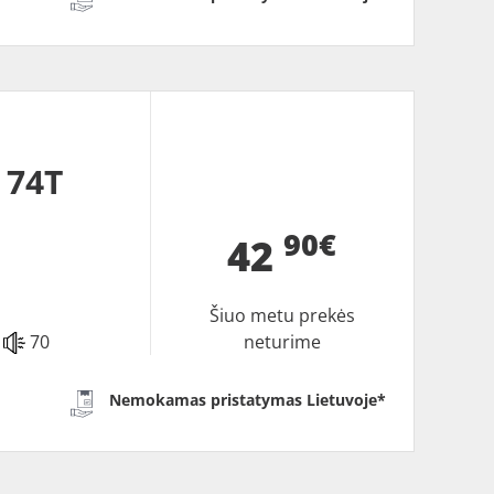
 74T
90€
42
Šiuo metu prekės
70
neturime
Nemokamas pristatymas Lietuvoje*