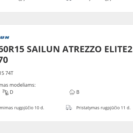
60R15 SAILUN ATREZZO ELITE2
70
15 74T
mas modeliams:
D
B
ėmimas rugpjūčio 10 d.
Pristatymas rugpjūčio 11 d.